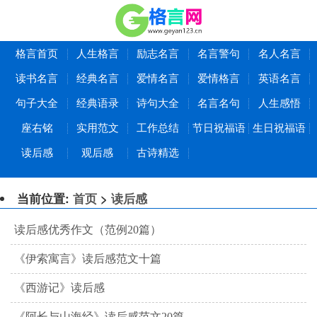
格言首页
人生格言
励志名言
名言警句
名人名言
读书名言
经典名言
爱情名言
爱情格言
英语名言
句子大全
经典语录
诗句大全
名言名句
人生感悟
座右铭
实用范文
工作总结
节日祝福语
生日祝福语
读后感
观后感
古诗精选
当前位置:
首页
>
读后感
读后感优秀作文（范例20篇）
《伊索寓言》读后感范文十篇
《西游记》读后感
《阿长与山海经》读后感范文20篇