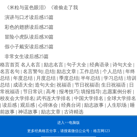
《米粒与蓝色眼泪》《谁偷走了我
演讲与口才读后感15篇
彩色的翅膀读后感25篇
冒险小虎队读后感30篇
假小子戴安读后感25篇
非常女生读后感25篇
格言首页
名人名言
|
励志名言
|
句子大全
|
经典语录
|
诗句大全
|
名言名句
|
名言警句
|
总结
|
励志文章
|
工作总结
|
个人总结
|
年终
总结
|
年度总结
|
月度总结
|
季度总结
|
半年总结
|
学习总结
|
培训
总结
|
成语大全
|
造句大全
|
祝福语
|
节日祝福语
|
生日祝福语
|
日
常祝福语
|
节日常识
|
高考
|
报考技巧
|
填报指导
|
志愿案例分析
|
校友会大学排名
|
武书连大学排名
|
中国大学排名
|
全球大学排名
|
读后感
|
观后感
|
心得体会
|
经典台词
|
励志故事
|
人生职场
|
睡
前故事
|
神话故事
|
励志文章
|
古诗精选
进入>>电脑版
更多经典格言分享，请搜索微信公众号：格言网123