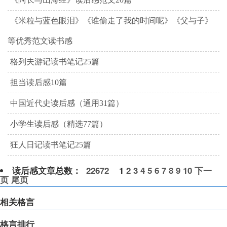
《米粒与蓝色眼泪》《谁偷走了我的时间呢》《父与子》
等优秀范文读书感
格列夫游记读书笔记25篇
担当读后感10篇
中国近代史读后感（通用31篇）
小学生读后感（精选77篇）
狂人日记读书笔记25篇
读后感文章总数：
22672
1
2
3
4
5
6
7
8
9
10
下一
页
尾页
相关格言
格言排行