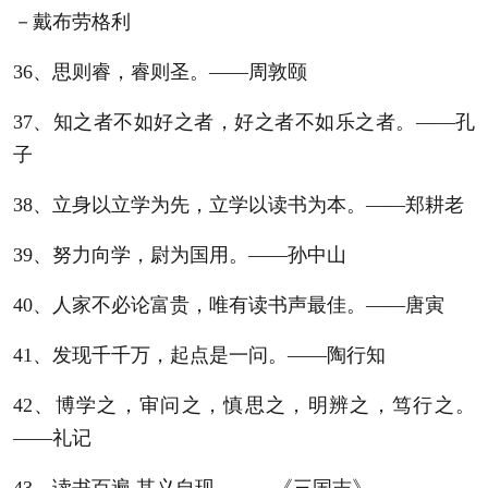
－戴布劳格利
36、思则睿，睿则圣。——周敦颐
37、知之者不如好之者，好之者不如乐之者。——孔
子
38、立身以立学为先，立学以读书为本。——郑耕老
39、努力向学，尉为国用。——孙中山
40、人家不必论富贵，唯有读书声最佳。——唐寅
41、发现千千万，起点是一问。——陶行知
42、博学之，审问之，慎思之，明辨之，笃行之。
——礼记
43、读书百遍,其义自现。——《三国志》