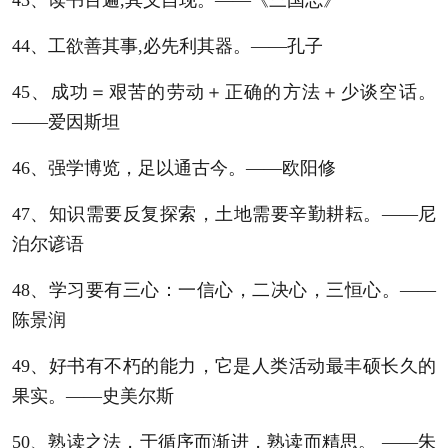
44、工欲善其事,必先利其器。——孔子
45、成功＝艰苦的劳动＋正确的方法＋少谈空话。
——爱因斯坦
46、强学博览，足以通古今。——欧阳修
47、知识需要反复探索，土地需要辛勤耕耘。——尼
泊尔谚语
48、学习要有三心：一信心，二决心，三恒心。——
陈景润
49、好书有不朽的能力，它是人类活动最丰硕长久的
果实。——史美尔斯
50、熟读之法，于循序而渐进，熟读而精思。 ——朱