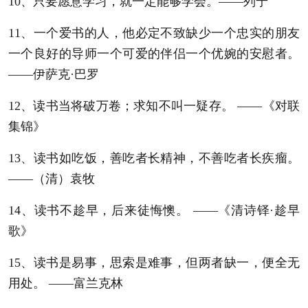
10、只要愿意学习，就一定能够学会。——列宁
11、一个爱书的人，他必定不致缺少一个忠实的朋友
一个良好的导师一个可爱的伴侣一个优婉的安慰者。
——伊萨克·巴罗
12、读书当将破万卷；求知不叫一疑存。 ——《对联
集锦》
13、读书如吃饭，善吃者长精神，不善吃者长疾瘤。
——（清）袁牧
14、读书不趁早，后来徒悔懊。 ——《清诗铎·趁早
歌》
15、读书是易事，思索是难事，但两者缺一，便全无
用处。 ——富兰克林