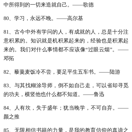
中所得到的一切来造就自己。——歌德
80、学习，永远不晚。——高尔基
81、古今中外有学问的人，有成就的人，总是十分注
意积累的。知识就是机积累起来的，经验也是积累起
来的。我们对什么事情都不应该像“过眼云烟”。——
邓拓
82、藜羹麦饭冷不尝，要足平生五车书。——陆游
83、与其找糊涂导师，倒不如自己走，可以省却寻觅
的功夫，横竖他也什么都不知道。——鲁迅
84、人有坎，失于盛年；犹当晚学，不可自弃。——
颜之推
85、无限相信书籍的力量，是我的教育信仰的真谛之