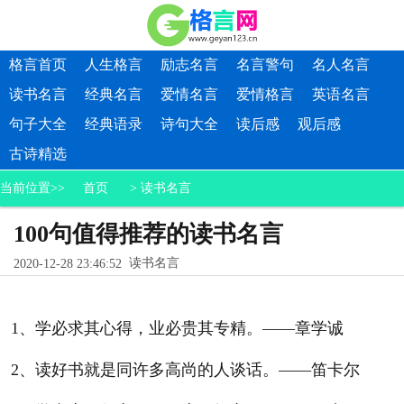
格言首页
人生格言
励志名言
名言警句
名人名言
读书名言
经典名言
爱情名言
爱情格言
英语名言
句子大全
经典语录
诗句大全
读后感
观后感
古诗精选
当前位置>>
首页
>
读书名言
100句值得推荐的读书名言
读书名言
2020-12-28 23:46:52
1、学必求其心得，业必贵其专精。——章学诚
2、读好书就是同许多高尚的人谈话。——笛卡尔