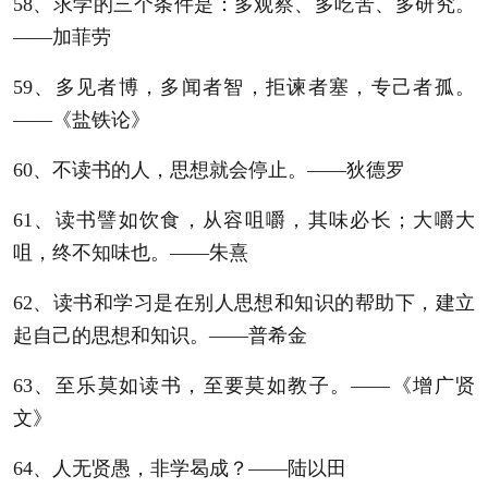
58、求学的三个条件是：多观察、多吃苦、多研究。
——加菲劳
59、多见者博，多闻者智，拒谏者塞，专己者孤。
——《盐铁论》
60、不读书的人，思想就会停止。——狄德罗
61、读书譬如饮食，从容咀嚼，其味必长；大嚼大
咀，终不知味也。——朱熹
62、读书和学习是在别人思想和知识的帮助下，建立
起自己的思想和知识。——普希金
63、至乐莫如读书，至要莫如教子。——《增广贤
文》
64、人无贤愚，非学曷成？——陆以田