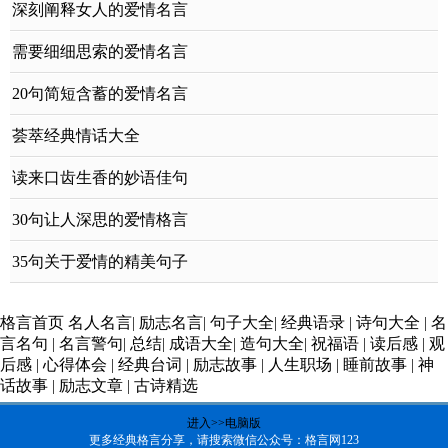
深刻阐释女人的爱情名言
需要细细思索的爱情名言
20句简短含蓄的爱情名言
荟萃经典情话大全
读来口齿生香的妙语佳句
30句让人深思的爱情格言
35句关于爱情的精美句子
格言首页
名人名言
|
励志名言
|
句子大全
|
经典语录
|
诗句大全
|
名
言名句
|
名言警句
|
总结
|
成语大全
|
造句大全
|
祝福语
|
读后感
|
观
后感
|
心得体会
|
经典台词
|
励志故事
|
人生职场
|
睡前故事
|
神
话故事
|
励志文章
|
古诗精选
进入>>电脑版
更多经典格言分享，请搜索微信公众号：格言网123