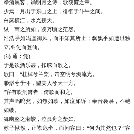
举酒属客，诵明月之诗，歌窈窕之章。
少焉，月出于东山之上，徘徊于斗牛之间。
白露横江，水光接天。
纵一苇之所如，凌万顷之茫然。
浩浩乎如冯虚御风，而不知其所止；飘飘乎如遗世独
立,羽化而登仙。
(冯 通：凭)
于是饮酒乐甚，扣舷而歌之。
歌曰：“桂棹兮兰桨，击空明兮溯流光。
渺渺兮予怀，望美人兮天一方。
”客有吹洞箫者，倚歌而和之。
其声呜呜然，如怨如慕，如泣如诉；余音袅袅，不绝
如缕。
舞幽壑之潜蛟，泣孤舟之嫠妇。
苏子愀然，正襟危坐，而问客曰：“何为其然也？”客