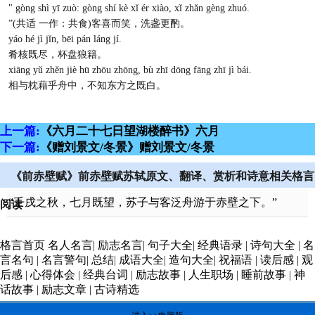
" gòng shì yī zuò: gòng shí kè xǐ ér xiào, xǐ zhǎn gèng zhuó.
”(共适 一作：共食)客喜而笑，洗盏更酌。
yáo hé jì jǐn, bēi pán láng jí.
肴核既尽，杯盘狼籍。
xiāng yǔ zhěn jiè hū zhōu zhōng, bù zhī dōng fāng zhī jì bái.
相与枕藉乎舟中，不知东方之既白。
上一篇:
《六月二十七日望湖楼醉书》六月
下一篇:
《赠刘景文/冬景》赠刘景文/冬景
《前赤壁赋》前赤壁赋苏轼原文、翻译、赏析和诗意相关格言
“壬戌之秋，七月既望，苏子与客泛舟游于赤壁之下。”
阅读
格言首页
名人名言
|
励志名言
|
句子大全
|
经典语录
|
诗句大全
|
名
言名句
|
名言警句
|
总结
|
成语大全
|
造句大全
|
祝福语
|
读后感
|
观
后感
|
心得体会
|
经典台词
|
励志故事
|
人生职场
|
睡前故事
|
神
话故事
|
励志文章
|
古诗精选