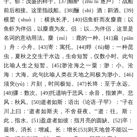
子。郁：茂盛的样子。[37]舳舻（zhú lú 逐卢）：战船
前后相接。这里指战船。[38]酾（shī）酒：斟酒。[39]
横槊（shuò ）：横执长矛。[40]侣鱼虾而友麋鹿：以
鱼虾为伴侣，以麋鹿为友。侣 ：以...为伴侣，这里是
名词的意动用法。麋（mí）：鹿的一种。[41]扁（piān
）舟：小舟。[43]寄：寓托。[44]蜉（fú)蝣：一种昆
虫，夏秋之交生于水边，生命短暂，仅数小时。此句
比喻
人生
之短暂。[45]渺沧海之一粟：渺：小。沧
海：大海。此句比喻人类在天地之间极为渺小。[46]
须臾(yú)：片刻，时间极短。[47]长终：至于永远。
[48]骤：数次。[49]托遗响于悲风：余音，指箫声。悲
风：秋风。[50]逝者如斯：语出《论语·子罕》："子在
川上曰：'逝者如斯夫，不舍昼夜。'"逝：往。斯：
此，指水。[51]盈虚者如彼：指月亮的圆缺。[52]卒：
最终。消长：增减。长：增长[53]则天地曾不能以一