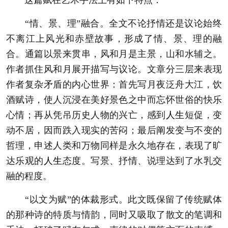
“情、景、理”融合。全文不论抒情还是议论始终
不离江上风光和赤壁故事，形成了情、景、理的融
合。通篇以景来贯串，风和月是主景，山和水辅之。
作者抓住风和月展开描写与议论。文章分三层来表现
作者复杂矛盾的内心世界：首先写月夜泛舟大江，饮
酒赋诗，使人沉浸在美好景色之中而忘怀世俗的快乐
心情；再从凭吊历史人物的兴亡，感到
人生
短促，变
动不居，因而跌入现实的苦闷；最后阐发变与不变的
哲理，申述人类和万物同样是永久地存在，表现了旷
达乐观的
人生
态度。写景、抒情、说理达到了水乳交
融的程度。
“以文为赋”的体裁形式。此文既保留了传统赋体
的那种诗的特质与情韵，同时又吸取了散文的笔调和