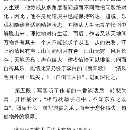
人生
观，他赞成从多角度看问题而不同意把问题绝对
化，因此，他在身处逆境中也能保持豁达、超脱、乐
观和随缘自适的精神状态，并能从
人生
无常的怅惘中
解脱出来，理性地对待生活。而后，作者又从天地间
万物各有其主、个人不能强求予以进一步的说明。江
上的清风有声，山间的明月有色，江山无穷，风月长
存，天地无私，声色娱人，作者恰恰可以徘徊其间而
自得其乐。此情此景乃缘于李白的《襄阳歌》：“清风
明月不用一钱买，玉山自倒非人推”，进而深化之。
第五段，写客听了作者的一番谈话后，转悲为
喜，开怀畅饮，“相与枕藉乎舟中，不知东方之既
白”。照应开头，极写游赏之乐，而至于忘怀得失、超
然物外的境界。
这篇赋在艺术手法上有如下特点：