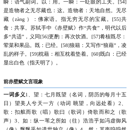
瞬：语气副词。以：用。一瞬：一眨眼的工夫。[54]
是造物者之无尽藏也：这。造物者：天地自然。无尽
藏（zàng ）：佛家语。指无穷无尽的宝藏。[55]共
食：共享。苏轼手中《赤壁赋》作“共食”，明代以后
多“共适”，义同[56]更酌：再次饮酒。[57]肴核既尽：
荤菜和果品。既：已经。[58]狼籍：又写作“狼藉”，凌
乱的样子。[59]枕藉：相互枕着垫着。[60]既白：已经
显出白色（指天明了）。
前赤壁赋文言现象
一词多义
1、望：七月既望（名词，阴历的每月十五
日）望美人兮天一方（动词 眺望，向远处看）2、
歌：扣舷而歌（唱）歌曰（歌词）倚歌而和之（歌
声）3、如：纵一苇之所如（往）浩浩乎如冯虚御风
（像）飘飘乎如遗世独立（像）4、然：其声呜呜然