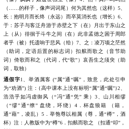
（……的样子，像声词词尾）何为其然也（这样）5、
长：抱明月而长终（永远）而卒莫消长也（增长）6、
于：苏子与客泛舟游于赤壁之下（在）月出于东山之
上（从）徘徊于斗牛之间（在）此非孟德之困于周郎
者乎（被）托遗响于悲风（给）7、之：凌万顷之茫然
（助词，定语后置的标志词）扣舷而歌之（音节助
词）倚歌而和之（代词，代“歌”）哀吾生之须臾（助
词，取独）
通假字
1、举酒属客 (“属”通“嘱”，致意，此处引申
为“劝酒”) 注：{高中课本上没有标明“属”通“嘱”}2、
浩浩乎如冯虚御风（“冯”通“凭” 乘）3、山川相缪
（“缪”通“缭” 盘绕，环绕）4．杯盘狼籍 （籍，
通“藉”，凌乱）5．举匏尊以相属（尊，通“樽”，酒
杯）注：人教版中为“樽”6．扣舷而歌之 （扣通“叩”，