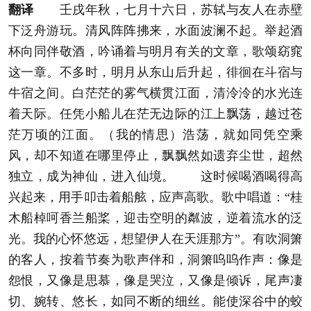
翻译
壬戌年秋，七月十六日，苏轼与友人在赤壁
下泛舟游玩。清风阵阵拂来，水面波澜不起。举起酒
杯向同伴敬酒，吟诵着与明月有关的文章，歌颂窈窕
这一章。不多时，明月从东山后升起，徘徊在斗宿与
牛宿之间。白茫茫的雾气横贯江面，清泠泠的水光连
着天际。任凭小船儿在茫无边际的江上飘荡，越过苍
茫万顷的江面。（我的情思）浩荡，就如同凭空乘
风，却不知道在哪里停止，飘飘然如遗弃尘世，超然
独立，成为神仙，进入仙境。 这时候喝酒喝得高
兴起来，用手叩击着船舷，应声高歌。歌中唱道：“桂
木船棹呵香兰船桨，迎击空明的粼波，逆着流水的泛
光。我的心怀悠远，想望伊人在天涯那方”。有吹洞箫
的客人，按着节奏为歌声伴和，洞箫呜呜作声：像是
怨恨，又像是思慕，像是哭泣，又像是倾诉，尾声凄
切、婉转、悠长，如同不断的细丝。能使深谷中的蛟