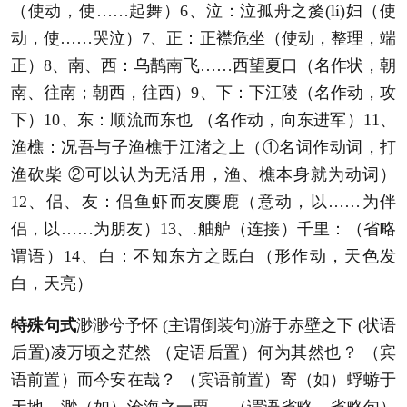
（使动，使……起舞）6、泣：泣孤舟之嫠(lí)妇（使
动，使……哭泣）7、正：正襟危坐（使动，整理，端
正）8、南、西：乌鹊南飞……西望夏口（名作状，朝
南、往南；朝西，往西）9、下：下江陵（名作动，攻
下）10、东：顺流而东也 （名作动，向东进军）11、
渔樵：况吾与子渔樵于江渚之上（①名词作动词，打
渔砍柴 ②可以认为无活用，渔、樵本身就为动词）
12、侣、友：侣鱼虾而友麋鹿（意动，以……为伴
侣，以……为朋友）13、.舳舻（连接）千里：（省略
谓语）14、白：不知东方之既白（形作动，天色发
白，天亮）
特殊句式
渺渺兮予怀 (主谓倒装句)游于赤壁之下 (状语
后置)凌万顷之茫然 （定语后置）何为其然也？ （宾
语前置）而今安在哉？ （宾语前置）寄（如）蜉蝣于
天地，渺（如）沧海之一粟。 （谓语省略，省略句）