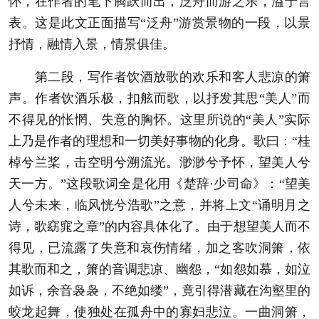
怀，在作者的笔下腾跃而出，泛舟而游之乐，溢于言
表。这是此文正面描写“泛舟”游赏景物的一段，以景
抒情，融情入景，情景俱佳。
第二段，写作者饮酒放歌的欢乐和客人悲凉的箫
声。作者饮酒乐极，扣舷而歌，以抒发其思“美人”而
不得见的怅惘、失意的胸怀。这里所说的“美人”实际
上乃是作者的理想和一切美好事物的化身。歌曰：“桂
棹兮兰桨，击空明兮溯流光。渺渺兮予怀，望美人兮
天一方。”这段歌词全是化用《楚辞·少司命》：“望美
人兮未来，临风恍兮浩歌”之意，并将上文“诵明月之
诗，歌窈窕之章”的内容具体化了。由于想望美人而不
得见，已流露了失意和哀伤情绪，加之客吹洞箫，依
其歌而和之，箫的音调悲凉、幽怨，“如怨如慕，如泣
如诉，余音袅袅，不绝如缕”，竟引得潜藏在沟壑里的
蛟龙起舞，使独处在孤舟中的寡妇悲泣。一曲洞箫，