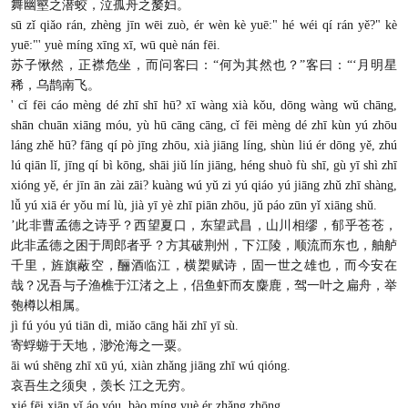
舞幽壑之潜蛟，泣孤舟之嫠妇。
sū zǐ qiǎo rán, zhèng jīn wēi zuò, ér wèn kè yuē:" hé wéi qí rán yě?" kè
yuē:"' yuè míng xīng xī, wū què nán fēi.
苏子愀然，正襟危坐，而问客曰：“何为其然也？”客曰：“‘月明星
稀，乌鹊南飞。
' cǐ fēi cáo mèng dé zhī shī hū? xī wàng xià kǒu, dōng wàng wǔ chāng,
shān chuān xiāng móu, yù hū cāng cāng, cǐ fēi mèng dé zhī kùn yú zhōu
láng zhě hū? fāng qí pò jīng zhōu, xià jiāng líng, shùn liú ér dōng yě, zhú
lú qiān lǐ, jīng qí bì kōng, shāi jiǔ lín jiāng, héng shuò fù shī, gù yī shì zhī
xióng yě, ér jīn ān zài zāi? kuàng wú yǔ zi yú qiáo yú jiāng zhǔ zhī shàng,
lǚ yú xiā ér yǒu mí lù, jià yī yè zhī piān zhōu, jǔ páo zūn yǐ xiāng shǔ.
’此非曹孟德之诗乎？西望夏口，东望武昌，山川相缪，郁乎苍苍，
此非孟德之困于周郎者乎？方其破荆州，下江陵，顺流而东也，舳舻
千里，旌旗蔽空，酾酒临江，横槊赋诗，固一世之雄也，而今安在
哉？况吾与子渔樵于江渚之上，侣鱼虾而友麋鹿，驾一叶之扁舟，举
匏樽以相属。
jì fú yóu yú tiān dì, miǎo cāng hǎi zhī yī sù.
寄蜉蝣于天地，渺沧海之一粟。
āi wú shēng zhī xū yú, xiàn zhǎng jiāng zhī wú qióng.
哀吾生之须臾，羡长 江之无穷。
xié fēi xiān yǐ áo yóu, bào míng yuè ér zhǎng zhōng.