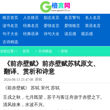
格言首页
人生格言
励志名言
名言警句
名人名言
读书名言
经典名言
爱情名言
爱情格言
英语名言
句子大全
经典语录
诗句大全
读后感
观后感
古诗精选
当前位置>>
首页
>
古诗精选
>
苏轼
《前赤壁赋》前赤壁赋苏轼原文、
翻译、赏析和诗意
苏轼
2024-08-13 23:47:08
《前赤壁赋》 苏轼 宋代 苏轼
壬戌之秋，七月既望，苏子与客泛舟游于赤壁之下。
清风徐来，水波不兴。