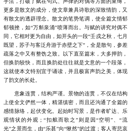
手法，打破了赋在句式、声律的对偶等方面的束缚，
更多是散文的成分，使文章兼具诗歌的深致情韵，又
有散文的透辟理念。散文的笔势笔调，使全篇文情郁
郁顿挫，如“万斛泉涌”喷薄而出。与赋的讲究对偶不
同，它相对更为自由，如开头的一段“壬戌之秋，七月
既望，苏子与客泛舟游于赤壁之下”，全是散句，参差
疏落之中又有整饬之致。以下直至篇末，大多押韵，
但换韵较快，而且换韵处往往就是文意的一个段落，
这就使本文特别宜于诵读，并且极富声韵之美，体现
了韵文的长处。
意象连贯，结构严谨。景物的连贯，不仅在结构
上使全文俨然一体，精湛缜密，而且还沟通了全篇的
感情脉络，起伏变化。起始时写景，是作者旷达、乐
观情状的外观；“扣舷而歌之”则是因“空明”、“流
光”之景而生，由“乐甚”向“愀然”的过渡；客人寄悲哀