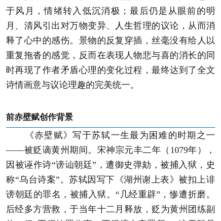
于风月，情绪转入低沉消极；最后仍是从眼前的明
月、清风引出对万物变异、
人生
哲理的议论，从而消
释了心中的感伤。景物的反复穿插，丝毫没有给人以
重复拖沓的感觉，反而在表现人物悲与喜的消长的同
时再现了作者矛盾心理的变化过程，最终达到了全文
诗情画意与议论理趣的完美统一。
前赤壁赋创作背景
《赤壁赋》写于苏轼一生最为困难的时期之一
——被贬谪黄州期间。宋神宗元丰二年（1079年），
因被诬作诗“谤讪朝廷”，遭御史弹劾，被捕入狱，史
称“乌台诗案”。苏轼因写下《湖州谢上表》被扣上诽
谤朝廷的罪名，被捕入狱。“几经重辟”，惨遭折磨。
后经多方营救，于当年十二月释放，贬为黄州团练副