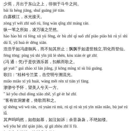
少焉，月出于东山之上，徘徊于斗牛之间。
bái lù héng jiāng, shuǐ guāng jiē tiān.
白露横江，水光接天。
zòng yī wěi zhī suǒ rú, líng wàn qǐng zhī máng rán.
纵一苇之所如，凌万顷之茫然。
hào hào hū rú féng xū yù fēng, ér bù zhī qí suǒ zhǐ piāo piāo hū rú yí shì
dú lì, yǔ huà ér dēng xiān.
浩浩乎如冯虚御风，而不知其所止；飘飘乎如遗世独立,羽化而登仙。
féng tōng: píng yú shì yǐn jiǔ lè shén, kòu xián ér gē zhī.
(冯 通：凭)于是饮酒乐甚，扣舷而歌之。
gē yuē:" guì zhào xī lán jiǎng, jī kōng míng xī sù liú guāng.
歌曰：“桂棹兮兰桨，击空明兮溯流光。
miǎo miǎo xī yǔ huái, wàng měi rén xī tiān yī fāng.
渺渺兮予怀，望美人兮天一方。
" kè yǒu chuī dòng xiāo zhě, yǐ gē ér hé zhī.
”客有吹洞箫者，倚歌而和之。
qí shēng wū wū rán, rú yuàn rú mù, rú qì rú sù yú yīn niǎo niǎo, bù jué rú
lǚ.
其声呜呜然，如怨如慕，如泣如诉；余音袅袅，不绝如缕。
wǔ yōu hè zhī qián jiāo, qì gū zhōu zhī lí fù.