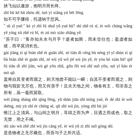
挟飞仙以遨游，抱明月而长终。
zhī bù kě hū zhòu dé, tuō yí xiǎng yú bēi fēng.
知不可乎骤得，托遗响于悲风。
" sū zǐ yuē:" kè yì zhī fū shuǐ yǔ yuè hū? shì zhě rú sī, ér wèi cháng wǎng
yě yíng xū zhě rú bǐ, ér zú mò xiāo zhǎng yě.
”苏子曰：“客亦知夫水与月乎？逝者如斯，而未尝往也；盈虚者如
彼，而卒莫消长也。
gài jiāng zì qí biàn zhě ér guān zhī, zé tiān dì céng bù néng yǐ yī shùn zì qí
bù biàn zhě ér guān zhī, zé wù yǔ wǒ jiē wú jìn yě, ér yòu hé xiàn hū! qiě
fú tiān dì zhī jiān, wù gè yǒu zhǔ, gǒu fēi wú zhī suǒ yǒu, suī yī háo ér
mò qǔ.
盖将自其变者而观之，则天地曾不能以一瞬；自其不变者而观之，则
物与我皆无尽也，而又何羡乎！且夫天地之间，物各有主，苟非吾之
所有，虽一毫而莫取。
wéi jiāng shàng zhī qīng fēng, yǔ shān jiān zhī míng yuè, ěr dé zhī ér wèi
shēng, mù yù zhī ér chéng sè, qǔ zhī wú jìn, yòng zhī bù jié.
惟江上之清风，与山间之明月，耳得之而为声，目遇之而成色，取之
无禁，用之不竭。
shì zào wù zhě zhī wú jìn cáng yě, ér wú yǔ zi zhī suǒ gòng shì.
是造物者之无尽藏也，而吾与子之所共适。