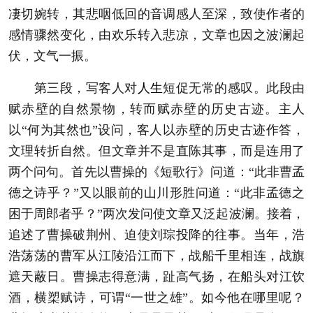
凄切婉转，其悲咽低回的音调感人至深，致使作者的
感情骤然变化，由欢乐转入悲凉，文章也因之波澜起
伏，文气一振。
第三段，写客人对
人生
短促无常的感叹。此段由
赋赤壁的自然景物，转而赋赤壁的历史古迹。主人
以“何为其然也”设问，客人以赤壁的历史古迹作答，
文理转折自然。但文章并不是直陈其事，而是连用了
两个问句。首先以曹操的《短歌行》问道：“此非曹孟
德之诗乎？”又以眼前的山川形胜问道：“此非孟德之
困于周郎者乎？”两次发问使文章又泛起波澜。接着，
追述了曹操破荆州、迫使刘琮投降的往事。当年，浩
浩荡荡的曹军从江陵沿江而下，战船千里相连，战旗
遮天蔽日。曹操志得意满，趾高气扬，在船头对江饮
酒，横槊赋诗，可谓“一世之雄”。如今他在哪里呢？