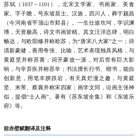
苏轼（1037－1101），北宋文学家、书画家、美食
家。字子瞻，号东坡居士。汉族，四川人，葬于颍昌
（今河南省平顶山市郏县）。一生仕途坎坷，学识渊
博，天资极高，诗文书画皆精。其文汪洋恣肆，明白
畅达，与欧阳修并称欧苏，为“唐宋八大家”之一；诗
清新豪健，善用夸张、比喻，艺术表现独具风格，与
黄庭坚并称苏黄；词开豪放一派，对后世有巨大影
响，与辛弃疾并称苏辛；书法擅长行书、楷书，能自
创新意，用笔丰腴跌宕，有天真烂漫之趣，与黄庭
坚、米芾、蔡襄并称宋四家；画学文同，论画主张神
似，提倡“士人画”。著有《苏东坡全集》和《东坡乐
府》等。
前赤壁赋翻译及注释