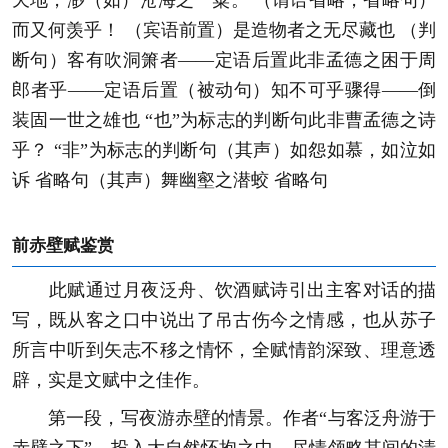
而又何羡乎！ （宾语前置）是造物者之无尽藏也 （判
断句）客有吹洞箫者——定语后置此非孟德之困于周
郎者乎——定语后置（被动句）知不可乎骤得——倒
装固一世之雄也 “也”为标志的判断句此非曹孟德之诗
乎？ “非”为标志的判断句（其声）如怨如慕，如泣如
诉 省略句（其声）舞幽壑之潜蛟 省略句
前赤壁赋鉴赏
此赋通过月夜泛舟、饮酒赋诗引出主客对话的描
写，既从客之口中说出了吊古伤今之情感，也从苏子
所言中听到矢志不移之情怀，全赋情韵深致、理意透
辟，实是文赋中之佳作。
第一段，写夜游赤壁的情景。作者“与客泛舟游于
赤壁之下”，投入大自然怀抱之中，尽情领略其间的清