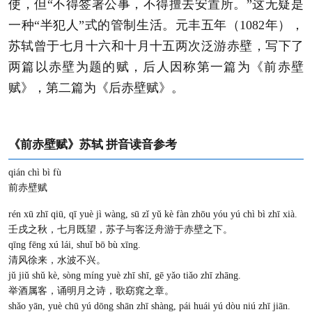
使，但“不得签署公事，不得擅去安置所。”这无疑是
一种“半犯人”式的管制生活。元丰五年（1082年），
苏轼曾于七月十六和十月十五两次泛游赤壁，写下了
两篇以赤壁为题的赋，后人因称第一篇为《前赤壁
赋》，第二篇为《后赤壁赋》。
《前赤壁赋》苏轼 拼音读音参考
qián chì bì fù
前赤壁赋
rén xū zhī qiū, qī yuè jì wàng, sū zǐ yǔ kè fàn zhōu yóu yú chì bì zhī xià.
壬戌之秋，七月既望，苏子与客泛舟游于赤壁之下。
qīng fēng xú lái, shuǐ bō bù xīng.
清风徐来，水波不兴。
jǔ jiǔ shǔ kè, sòng míng yuè zhī shī, gē yǎo tiǎo zhī zhāng.
举酒属客，诵明月之诗，歌窈窕之章。
shǎo yān, yuè chū yú dōng shān zhī shàng, pái huái yú dòu niú zhī jiān.