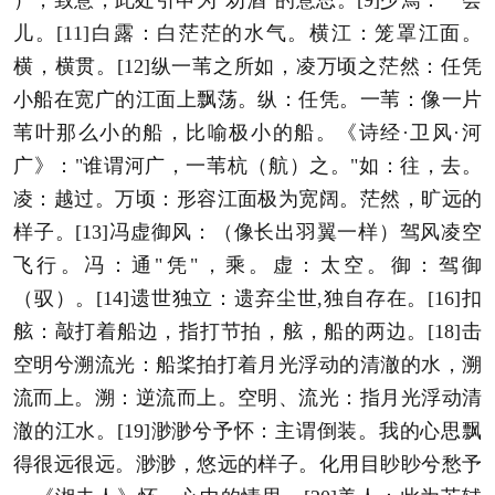
儿。[11]白露：白茫茫的水气。横江：笼罩江面。
横，横贯。[12]纵一苇之所如，凌万顷之茫然：任凭
小船在宽广的江面上飘荡。纵：任凭。一苇：像一片
苇叶那么小的船，比喻极小的船。《诗经·卫风·河
广》："谁谓河广，一苇杭（航）之。"如：往，去。
凌：越过。万顷：形容江面极为宽阔。茫然，旷远的
样子。[13]冯虚御风：（像长出羽翼一样）驾风凌空
飞行。冯：通"凭"，乘。虚：太空。御：驾御
（驭）。[14]遗世独立：遗弃尘世,独自存在。[16]扣
舷：敲打着船边，指打节拍，舷，船的两边。[18]击
空明兮溯流光：船桨拍打着月光浮动的清澈的水，溯
流而上。溯：逆流而上。空明、流光：指月光浮动清
澈的江水。[19]渺渺兮予怀：主谓倒装。我的心思飘
得很远很远。渺渺，悠远的样子。化用目眇眇兮愁予