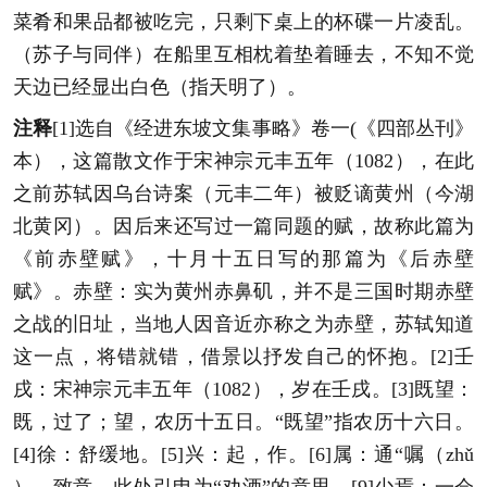
菜肴和果品都被吃完，只剩下桌上的杯碟一片凌乱。
（苏子与同伴）在船里互相枕着垫着睡去，不知不觉
天边已经显出白色（指天明了）。
注释
[1]选自《经进东坡文集事略》卷一(《四部丛刊》
本），这篇散文作于宋神宗元丰五年（1082），在此
之前苏轼因乌台诗案（元丰二年）被贬谪黄州（今湖
北黄冈）。因后来还写过一篇同题的赋，故称此篇为
《前赤壁赋》，十月十五日写的那篇为《后赤壁
赋》。赤壁：实为黄州赤鼻矶，并不是三国时期赤壁
之战的旧址，当地人因音近亦称之为赤壁，苏轼知道
这一点，将错就错，借景以抒发自己的怀抱。[2]壬
戌：宋神宗元丰五年（1082），岁在壬戌。[3]既望：
既，过了；望，农历十五日。“既望”指农历十六日。
[4]徐：舒缓地。[5]兴：起，作。[6]属：通“嘱（zhǔ
），致意，此处引申为“劝酒”的意思。[9]少焉：一会