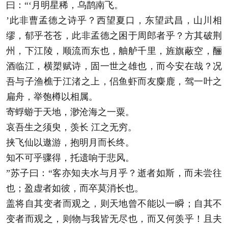
曰：“‘月明星稀，乌鹊南飞。
’此非曹孟德之诗乎？西望夏口，东望武昌，山川相
缪，郁乎苍苍，此非孟德之困于周郎者乎？方其破荆
州，下江陵，顺流而东也，舳舻千里，旌旗蔽空，酾
酒临江，横槊赋诗，固一世之雄也，而今安在哉？况
吾与子渔樵于江渚之上，侣鱼虾而友麋鹿，驾一叶之
扁舟，举匏樽以相属。
寄蜉蝣于天地，渺沧海之一粟。
哀吾生之须臾，羡长 江之无穷。
挟飞仙以遨游，抱明月而长终。
知不可乎骤得，托遗响于悲风。
”苏子曰：“客亦知夫水与月乎？逝者如斯，而未尝往
也；盈虚者如彼，而卒莫消长也。
盖将自其变者而观之，则天地曾不能以一瞬；自其不
变者而观之，则物与我皆无尽也，而又何羡乎！且夫