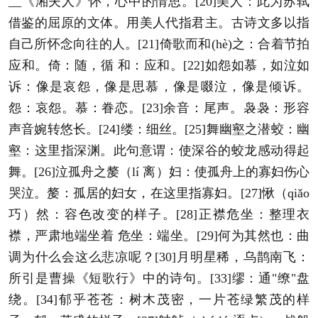
__《湘夫人》怀，心中的情思。[20]美人：此为苏轼
借鉴的屈原的文体。用美人代指君主。古诗文多以指
自己所怀念向往的人。[21]倚歌而和(hè)之：合着节拍
应和。倚：随，循 和：应和。[22]如怨如慕，如泣如
诉：像是哀怨，像是思慕，像是啜泣，像是倾诉。
怨：哀怨。慕：眷恋。[23]余音：尾声。袅袅：形容
声音婉转悠长。[24]缕：细丝。[25]舞幽壑之潜蛟：幽
壑：这里指深渊。此句意谓：使深谷的蛟龙感动得起
舞。[26]泣孤舟之嫠（lí 离）妇：使孤舟上的寡妇伤心
哭泣。嫠：孤居的妇女，在这里指寡妇。[27]愀（qiǎo
巧）然：容色改变的样子。[28]正襟危坐：整理衣
襟，严肃地端坐着 危坐：端坐。[29]何为其然也：曲
调为什么会这么悲凉呢？[30]月明星稀，乌鹊南飞：
所引是曹操《短歌行》中的诗句。[33]缪：通"缭"盘
绕。[34]郁乎苍苍：树木茂密，一片苍绿繁茂的样