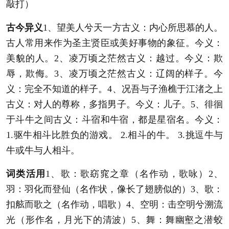
敲打）
古今异义
1、望美人兮天一方古义：内心所思慕的人。
古人常用来作为圣主贤臣或美好事物的象征。今义：
美貌的人。2、凌万顷之茫然古义：越过。今义：欺
辱，欺侮。3、凌万顷之茫然古义：辽阔的样子。今
义：完全不知道的样子。4、况吾与子渔樵于江渚之上
古义：对人的尊称，多指男子。今义：儿子。5、徘徊
于斗牛之间古义：斗宿和牛宿，都是星宿名。今义：
1.驱牛相斗比胜负的游戏。 2.相斗的牛。 3.挑逗牛与
牛或牛与人相斗。
词类活用
1、歌：歌窈窕之章（名作动，歌咏）2、
羽：羽化而登仙（名作状，像长了翅膀似的）3、歌：
扣舷而歌之（名作动，唱歌）4、空明：击空明兮溯流
光（形作名，月光下的清波）5、舞：舞幽壑之潜蛟