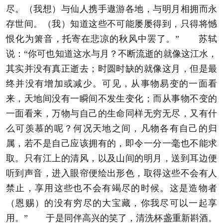
尽。（我想）与仙人携手遨游各地，与明月相拥而永
存世间。（我）知道这些不可能屡屡得到，只得将憾
恨化为箫音，托寄在悲凉的秋风中罢了。” 苏轼
说：“你可也知道这水与月？不断流逝的就像这江水，
其实并没有真正逝去；时圆时缺的就像这月，但是最
终并没有增加或减少。可见，从事物易变的一面看
来，天地间没有一瞬间不发生变化；而从事物不变的
一面看来，万物与自己的生命同样无穷无尽，又有什
么可羡慕的呢？何况天地之间，凡物各有自己的归
属，若不是自己应该拥有的，即令一分一毫也不能求
取。只有江上的清风，以及山间的明月，送到耳边便
听到声音，进入眼帘便绘出形色，取得这些不会有人
禁止，享用这些也不会有竭尽的时候。这是造物者
（恩赐）的没有穷尽的大宝藏，你我尽可以一起享
用。” 于是同伴高兴的笑了，清洗杯盏重新斟酒。