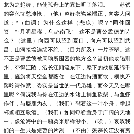
龙为之起舞，能使孤舟上的寡妇听了落泪。 苏轼
的容色忧愁凄怆，（他）整好衣襟坐端正，向客人问
道：“（曲调）为什么这样（悲凉）呢？”同伴回
答：“‘月明星稀，乌鹊南飞’，这不是曹公孟德的诗
么？（这里）向西可以望到夏口，向东可以望到武
昌，山河接壤连绵不绝，（目力所及）一片苍翠。这
不正是曹孟德被周瑜所围困的地方么？当初他攻陷荆
州，夺得江陵，沿长江顺流东下，麾下的战船延绵千
里，旌旗将天空全都蔽住，在江边持酒而饮，横执矛
槊吟诗作赋，委实是当世的一代枭雄，而今天又在哪
里呢？何况我与你在江边的水渚上捕鱼砍柴，与鱼虾
作伴，与麋鹿为友，（我们）驾着这一叶小舟，举起
杯盏相互敬酒。（我们）如同蜉蝣置身于广阔的天地
中，像沧海中的一颗粟米那样渺小。（唉，）哀叹我
们的一生只是短暂的片刻，（不由）羡慕长江没有穷