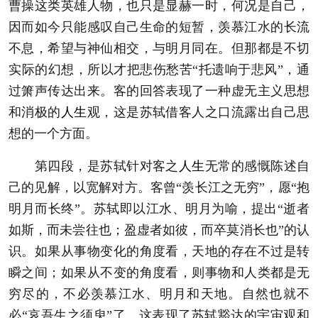
曹操这类英雄人物，也只是显赫一时，何况是自己，
因而如今只能感叹自己生命的短暂，羡慕江水的长流
不息，希望与神仙相交，与明月同在。但那都是不切
实际的幻想，所以才把悲伤愁苦“托遗响于悲风”，通
过箫声传达出来。客的回答表现了一种虚无主义思想
和消极的
人生
观，这是苏轼借客人之口流露出自己思
想的一个方面。
第四段，是苏轼针对客之
人生
无常的感慨陈述自
己的见解，以宽解对方。客曾“羡长江之无穷”，愿“抱
明月而长终”。苏轼即以江水、明月为喻，提出“逝者
如斯，而未尝往也；盈虚者如彼，而卒莫消长也”的认
识。如果从事物变化的角度看，天地的存在不过是转
瞬之间；如果从不变的角度看，则事物和人类都是无
穷尽的，不必羡慕江水、明月和天地。自然也就不
必“哀吾生之须臾”了。这表现了苏轼豁达的宇宙观和