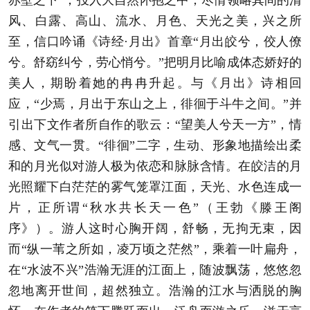
风、白露、高山、流水、月色、天光之美，兴之所
至，信口吟诵《诗经·月出》首章“月出皎兮，佼人僚
兮。舒窈纠兮，劳心悄兮。”把明月比喻成体态娇好的
美人，期盼着她的冉冉升起。与《月出》诗相回
应，“少焉，月出于东山之上，徘徊于斗牛之间。”并
引出下文作者所自作的歌云：“望美人兮天一方”，情
感、文气一贯。“徘徊”二字，生动、形象地描绘出柔
和的月光似对游人极为依恋和脉脉含情。在皎洁的月
光照耀下白茫茫的雾气笼罩江面，天光、水色连成一
片，正所谓“秋水共长天一色”（王勃《滕王阁
序》）。游人这时心胸开阔，舒畅，无拘无束，因
而“纵一苇之所如，凌万顷之茫然”，乘着一叶扁舟，
在“水波不兴”浩瀚无涯的江面上，随波飘荡，悠悠忽
忽地离开世间，超然独立。浩瀚的江水与洒脱的胸