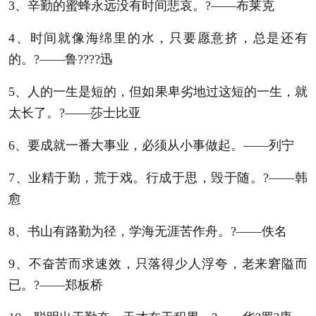
3、辛勤的蜜蜂永远没有时间悲哀。?——布莱克
4、时间就像海绵里的水，只要愿意挤，总是还有
的。?——鲁????迅
5、人的一生是短的，但如果卑劣地过这短的一生，就
太长了。?——莎士比亚
6、要成就一番大事业，必须从小事做起。——列宁
7、业精于勤，荒于戏。行成于思，毁于随。?——韩
愈
8、书山有路勤为径，学海无涯苦作舟。?——佚名
9、不奋苦而求速效，只落得少人浮夸，老来窘隘而
已。?——郑板桥