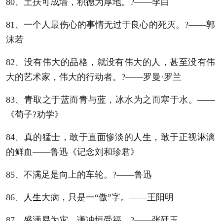
80、土扶可成墙，积德为厚地。?——李白
81、一个人最伤心的事情无过于良心的死灭。?——郭
沫若
82、没有伟大的品格，就没有伟大的人，甚至没有伟
大的艺术家，伟大的行动者。?——罗曼·罗兰
83、青取之于蓝而青与蓝，冰水为之而寒于水。——
《荀子?劝学》
84、真的猛士，敢于直面惨淡的
人生
，敢于正视淋漓
的鲜血——鲁迅《记念刘和珍君》
85、不满足是向上的车轮。?——鲁迅
86、
人生
大病，只是一“傲”字。——王阳明
87、盛满易为灾，谦冲恒受福。?——张廷玉