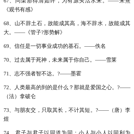
67、问渠那得清如许，为有源头活水来。——朱熹
《观书有感》
68、山不辞土石，故能成其高，海不辞水，故能成其
大。——《管子?形势解》
69、信任是一切事业成功的基石。——佚名
70、过去属于死神，未来属于你自己。——雪莱
71、志不强者智不达。?——墨霍
72、人类最高的到的是什么？那就是爱国之心。?——
（法）拿破仑
73、与朋友交，只取其长，不计其短。?——（唐）李
煜
74、君子与君子以同道为同；小人与小人以同利为