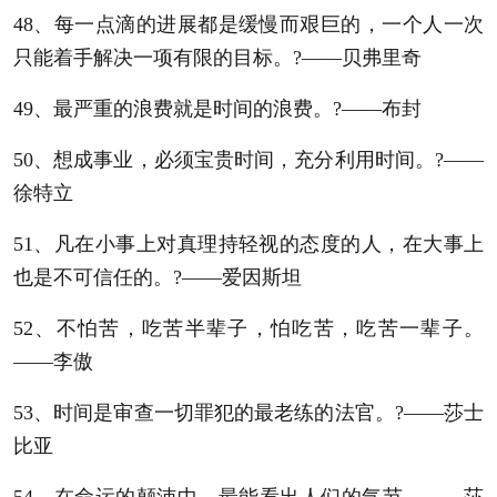
48、每一点滴的进展都是缓慢而艰巨的，一个人一次
只能着手解决一项有限的目标。?——贝弗里奇
49、最严重的浪费就是时间的浪费。?——布封
50、想成事业，必须宝贵时间，充分利用时间。?——
徐特立
51、凡在小事上对真理持轻视的态度的人，在大事上
也是不可信任的。?——爱因斯坦
52、不怕苦，吃苦半辈子，怕吃苦，吃苦一辈子。
——李傲
53、时间是审查一切罪犯的最老练的法官。?——莎士
比亚
54、在命运的颠沛中，最能看出人们的气节。——莎