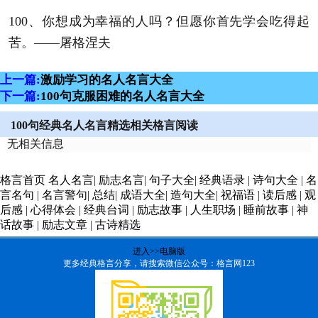
100、你想成为幸福的人吗？但愿你首先学会吃得起
苦。——屠格涅夫
上一篇:
激励学习的名人名言大全
下一篇:
100句克服困难的名人名言大全
100句经典名人名言精选相关格言阅读
无相关信息
格言首页
名人名言
|
励志名言
|
句子大全
|
经典语录
|
诗句大全
|
名
言名句
|
名言警句
|
总结
|
成语大全
|
造句大全
|
祝福语
|
读后感
|
观
后感
|
心得体会
|
经典台词
|
励志故事
|
人生职场
|
睡前故事
|
神
话故事
|
励志文章
|
古诗精选
进入>>电脑版
更多经典格言分享，请搜索微信公众号：格言网123