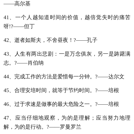
——高尔基
41、一个人越知道时间的价值，越倍觉失时的痛苦
呀!?——但丁
42、逝者如斯夫，不舍昼夜！?——孔子
43、
人生
有两出悲剧：一是万念俱灰，另一是踌躇满
志。?——肖伯纳
44、完成工作的方法是爱惜每一分钟。?——达尔文
45、合理安培时间，就等于节约时间。?——培根
46、过于求速是做事的最大危险之一。?——培根
47、应当仔细地观察，为的是理解；应当努力地理
解，为的是行动。?——罗曼罗兰