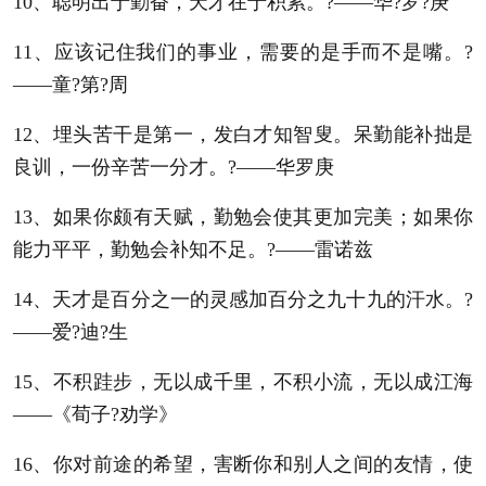
10、聪明出于勤奋，天才在于积累。?——华?罗?庚
11、应该记住我们的事业，需要的是手而不是嘴。?
——童?第?周
12、埋头苦干是第一，发白才知智叟。呆勤能补拙是
良训，一份辛苦一分才。?——华罗庚
13、如果你颇有天赋，勤勉会使其更加完美；如果你
能力平平，勤勉会补知不足。?——雷诺兹
14、天才是百分之一的灵感加百分之九十九的汗水。?
——爱?迪?生
15、不积跬步，无以成千里，不积小流，无以成江海
——《荀子?劝学》
16、你对前途的希望，害断你和别人之间的友情，使