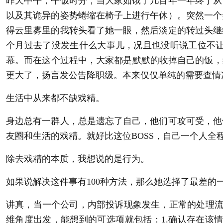
昨天中午，午饭时分，当大家如饿了几百年一年终于从
以及其诡异的姿势蜷缩在椅子上进行午休）。突然一个
得云里雾里的我转头看了她一眼，然后淡定的转过头继
个月过去了没发生什么大事儿，况且也没听说工位不让
幕。而在这个过程中，大家都是默默的收掉自己的饭，
更大了，扬言发公告降职级。本来仅仅单纯的需要查情
生活中从来都不缺戏精。
身边总有一群人，总是遗忘了自己，他们可攻可受，他
友圈和生活的戏精。就好比这位BOSS，自己一个人
除去戏精的本质，我想说的是行为。
如果说解决这件事有100种方法，那么她选择了最差的
讲真，当一个公司，内部投诉现象发生，正常的处理流程
维角度出发，能想到的可选项就包括：1.确认存在该情况