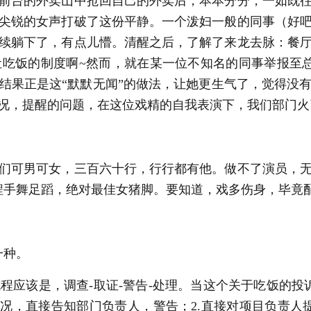
前台的外卖山中抢回自己的外卖后，本本分分，一如既
尖锐的女声打破了这份平静。一个泼妇一般的同事（好
续躺下了，有点儿懵。清醒之后，了解了来龙去脉：餐
吃饭的制度啊~然而，就在某一位不知名的同事举报至
结果正是这“默默无闻”的做法，让她更生气了，觉得没
况，提醒的问题，在这位戏精的自我表演下，我们部门火
们可男可女，三百六十行，行行都有他。做不了演员，
全程手舞足蹈，绝对最佳女猪脚。要知道，戏多伤身，毕竟
一种。
应该是，调查-取证-警告-处理。当这个关于吃饭的投
，直接告知部门负责人，警告；2.直接对项目负责人提出，