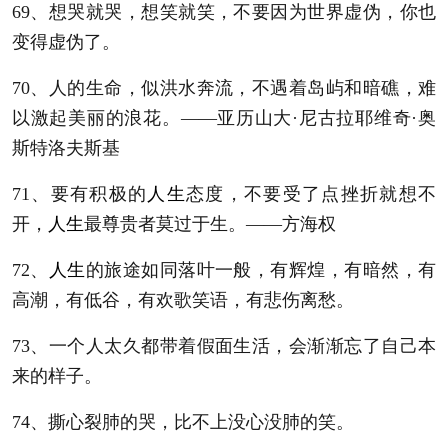
69、想哭就哭，想笑就笑，不要因为世界虚伪，你也
变得虚伪了。
70、人的生命，似洪水奔流，不遇着岛屿和暗礁，难
以激起美丽的浪花。——亚历山大·尼古拉耶维奇·奥
斯特洛夫斯基
71、要有积极的
人生
态度，不要受了点挫折就想不
开，
人生
最尊贵者莫过于生。——方海权
72、
人生
的旅途如同落叶一般，有辉煌，有暗然，有
高潮，有低谷，有欢歌笑语，有悲伤离愁。
73、一个人太久都带着假面生活，会渐渐忘了自己本
来的样子。
74、撕心裂肺的哭，比不上没心没肺的笑。