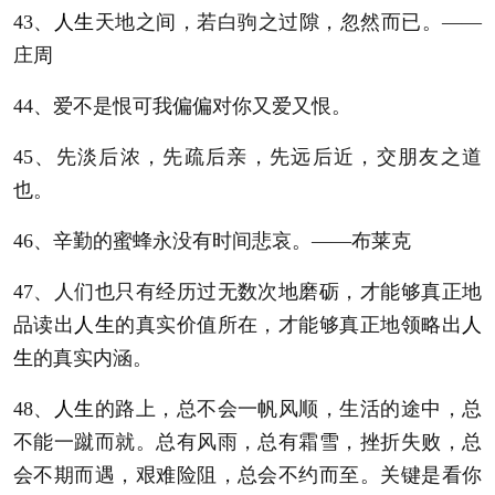
43、
人生
天地之间，若白驹之过隙，忽然而已。——
庄周
44、爱不是恨可我偏偏对你又爱又恨。
45、先淡后浓，先疏后亲，先远后近，交朋友之道
也。
46、辛勤的蜜蜂永没有时间悲哀。——布莱克
47、人们也只有经历过无数次地磨砺，才能够真正地
品读出
人生
的真实价值所在，才能够真正地领略出
人
生
的真实内涵。
48、
人生
的路上，总不会一帆风顺，生活的途中，总
不能一蹴而就。总有风雨，总有霜雪，挫折失败，总
会不期而遇，艰难险阻，总会不约而至。关键是看你