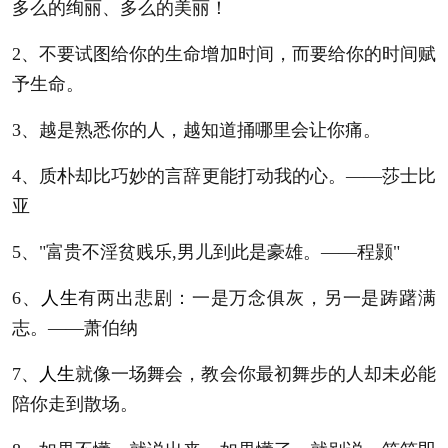
多么的绚丽、多么的美丽！
2、不要试图给你的生命增加时间，而要给你的时间赋
予生命。
3、越是熟悉你的人，越知道捅哪里会让你痛。
4、质朴却比巧妙的言辞更能打动我的心。——莎士比
亚
5、"富贵不淫贫贱乐,男儿到此是豪雄。——程颢"
6、
人生
有两出悲剧：一是万念俱灰，另一是踌躇满
志。——萧伯纳
7、
人生
就像一场舞会，教会你最初舞步的人却未必能
陪你走到散场。