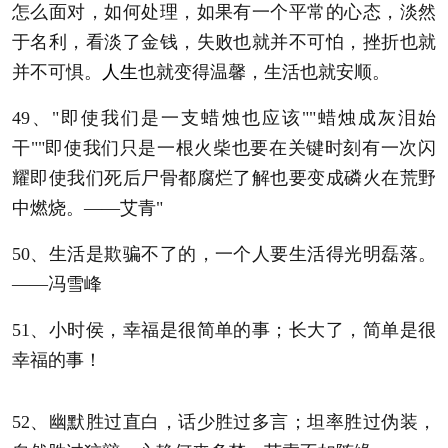
怎么面对，如何处理，如果有一个平常的心态，淡然
于名利，看淡了金钱，失败也就并不可怕，挫折也就
并不可惧。
人生
也就变得温馨，生活也就安顺。
49、"即使我们是一支蜡烛也应该""蜡烛成灰泪始
干""即使我们只是一根火柴也要在关键时刻有一次闪
耀即使我们死后尸骨都腐烂了解也要变成磷火在荒野
中燃烧。——艾青"
50、生活是欺骗不了的，一个人要生活得光明磊落。
——冯雪峰
51、小时侯，幸福是很简单的事；长大了，简单是很
幸福的事！
52、幽默胜过直白，话少胜过多言；坦率胜过伪装，