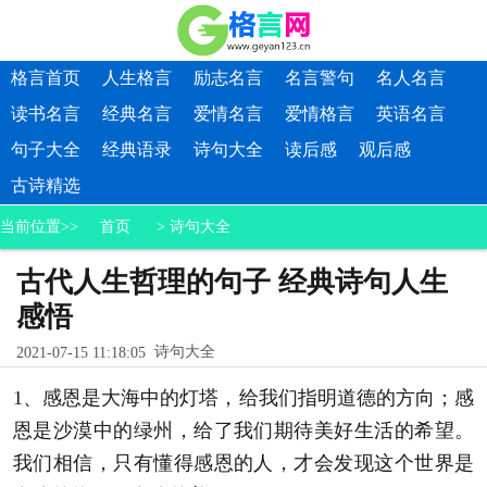
格言首页
人生格言
励志名言
名言警句
名人名言
读书名言
经典名言
爱情名言
爱情格言
英语名言
句子大全
经典语录
诗句大全
读后感
观后感
古诗精选
当前位置>>
首页
>
诗句大全
古代人生哲理的句子 经典诗句人生
感悟
诗句大全
2021-07-15 11:18:05
1、感恩是大海中的灯塔，给我们指明道德的方向；感
恩是沙漠中的绿州，给了我们期待美好生活的希望。
我们相信，只有懂得感恩的人，才会发现这个世界是