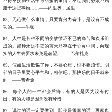
不得不接触生活中最甜蜜的事情：不过我们必须不屈
服于这些事物……——约里奥．居里
83、无论做什么事情，只要肯努力奋斗，是没有不成
功的。——牛顿
84、
人生
是各种不同的变故循环不已的痛苦和欢乐组
成的。那种永远不变的蓝天只存在于心灵中间，向现
实的
人生
去要求未免是奢望。——巴尔扎克
85、假如生活欺骗了你，不要心焦，也不要烦恼。阴
郁的日子里要心平气和，相信吧，那快乐的日子就来
到。——普希金
86、每个人的一生都会后悔，有的人是因为没有付
出，有的人却是因为没有珍惜。
87、说过的话一定要做到，即使是很蠢的话，再蠢也