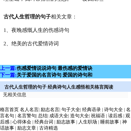
古代
人生
哲理的句子
相关文章：
1、夜晚感慨
人生
的伤感诗句
2、绝美的古代爱情诗词
上一篇:
伤感爱情说说诗句 最伤感的爱情诀
下一篇:
关于爱国的名言诗句 爱国的诗句和
古代人生哲理的句子 经典诗句人生感悟相关格言阅读
无相关信息
格言首页
名人名言
|
励志名言
|
句子大全
|
经典语录
|
诗句大全
|
名
言名句
|
名言警句
|
总结
|
成语大全
|
造句大全
|
祝福语
|
读后感
|
观
后感
|
心得体会
|
经典台词
|
励志故事
|
人生职场
|
睡前故事
|
神
话故事
|
励志文章
|
古诗精选