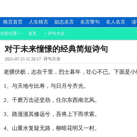
格言首页
人生格言
励志名言
名言警句
名人名言
读
当前位置>>
首页
>
诗句大全
对于未来憧憬的经典简短诗句
诗句大全
2021-07-15 11:20:17
老骥伏枥，志在千里，烈士暮年，壮心不已。下面是小
1、与天地兮比寿，与日月兮齐光。
2、千磨万击还坚劲，任尔东西南北风。
3、路漫漫其修远兮，吾将上下而求索。
4、山重水复疑无路，柳暗花明又一村。