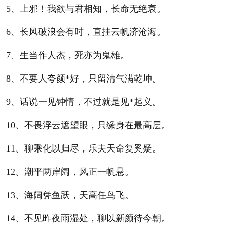
5、上邪！我欲与君相知，长命无绝衰。
6、长风破浪会有时，直挂云帆济沧海。
7、生当作人杰，死亦为鬼雄。
8、不要人夸颜*好，只留清气满乾坤。
9、话说一见钟情，不过就是见*起义。
10、不畏浮云遮望眼，只缘身在最高层。
11、聊乘化以归尽，乐夫天命复奚疑。
12、潮平两岸阔，风正一帆悬。
13、海阔凭鱼跃，天高任鸟飞。
14、不见昨夜雨湿处，聊以新颜待今朝。