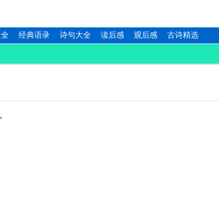
大全
经典语录
诗句大全
读后感
观后感
古诗精选
。