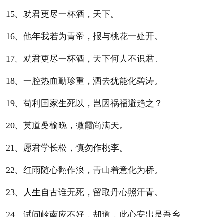
15、劝君更尽一杯酒，天下。
16、他年我若为青帝，报与桃花一处开。
17、劝君更尽一杯酒，天下何人不识君。
18、一腔热血勤珍重，洒去犹能化碧涛。
19、苟利国家生死以，岂因祸福避趋之？
20、莫道桑榆晚，微霞尚满天。
21、愿君学长松，慎勿作桃李。
22、红雨随心翻作浪，青山着意化为桥。
23、
人生
自古谁无死，留取丹心照汗青。
24、试问岭南应不好，却道，此心安出是吾乡。