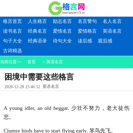
格言首页
人生格言
励志名言
名言警句
名人名言
读书名言
经典名言
爱情名言
爱情格言
英语名言
句子大全
经典语录
诗句大全
读后感
观后感
古诗精选
当前位置>>
首页
>
英语名言
困境中需要这些格言
英语名言
2020-12-28 23:46:52
A young idler, an old beggar. 少壮不努力，老大徒伤
悲。
Clumsy birds have to start flying early. 笨鸟先飞。