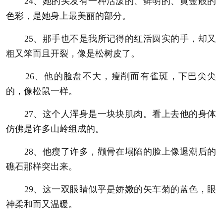
24、她的头发有一种活泼的、鲜明的、黄金般的
色彩，是她身上最美丽的部分。
25、那手也不是我所记得的红活圆实的手，却又
粗又笨而且开裂，像是松树皮了。
26、他的脸盘不大，瘦削而有雀斑，下巴尖尖
的，像松鼠一样。
27、这个人浑身是一块块肌肉。看上去他的身体
仿佛是许多山岭组成的。
28、他瘦了许多，颧骨在塌陷的脸上像退潮后的
礁石那样突出来。
29、这一双眼睛似乎是娇嫩的矢车菊的蓝色，眼
神柔和而又温暖。