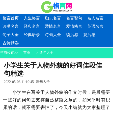
格言首页
人生格言
励志名言
名言警句
名人名言
读书名言
经典名言
爱情名言
爱情格言
英语名言
句子大全
经典语录
诗句大全
读后感
观后感
古诗精选
当前位置>>
首页
>
造句大全
小学生关于人物外貌的好词佳段佳
句精选
造句大全
2022-05-06 11:10:45
小学生在写关于人物外貌的作文时候，是最需要
一些好的词句去支撑自己整篇文章的，如果平时有积
累的话，就不需要害怕了，今天小编就为大家整理了