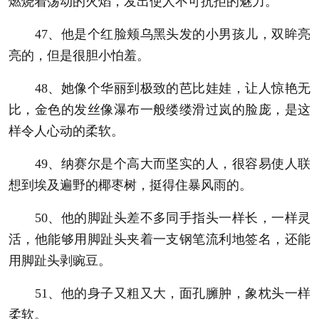
燃烧着荡动的火焰，发出使人不可抗拒的魅力。
47、他是个红脸颊乌黑头发的小男孩儿，双眸亮
亮的，但是很胆小怕羞。
48、她像个华丽到极致的芭比娃娃，让人惊艳无
比，金色的发丝像瀑布一般缕缕滑过岚的脸庞，是这
样令人心动的柔软。
49、纳赛尔是个高大而坚实的人，很容易使人联
想到埃及遍野的椰枣树，挺得住暴风雨的。
50、他的脚趾头差不多同手指头一样长，一样灵
活，他能够用脚趾头夹着一支钢笔流利地签名，还能
用脚趾头剥豌豆。
51、他的身子又粗又大，面孔臃肿，象枕头一样
柔软。