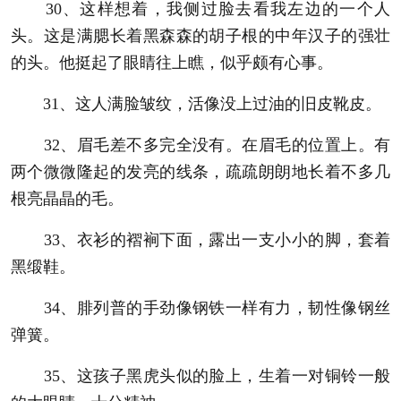
30、这样想着，我侧过脸去看我左边的一个人
头。这是满腮长着黑森森的胡子根的中年汉子的强壮
的头。他挺起了眼睛往上瞧，似乎颇有心事。
31、这人满脸皱纹，活像没上过油的旧皮靴皮。
32、眉毛差不多完全没有。在眉毛的位置上。有
两个微微隆起的发亮的线条，疏疏朗朗地长着不多几
根亮晶晶的毛。
33、衣衫的褶裥下面，露出一支小小的脚，套着
黑缎鞋。
34、腓列普的手劲像钢铁一样有力，韧性像钢丝
弹簧。
35、这孩子黑虎头似的脸上，生着一对铜铃一般