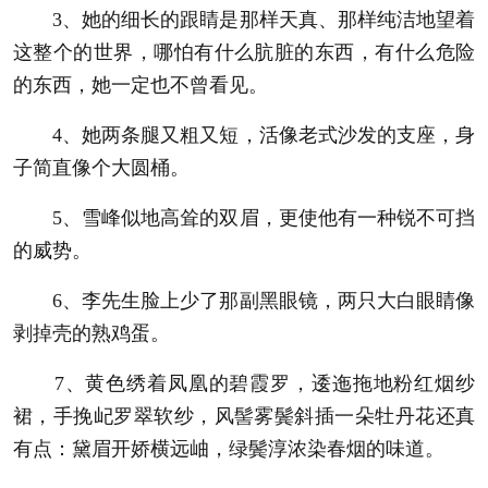
3、她的细长的跟睛是那样天真、那样纯洁地望着
这整个的世界，哪怕有什么肮脏的东西，有什么危险
的东西，她一定也不曾看见。
4、她两条腿又粗又短，活像老式沙发的支座，身
子简直像个大圆桶。
5、雪峰似地高耸的双眉，更使他有一种锐不可挡
的威势。
6、李先生脸上少了那副黑眼镜，两只大白眼睛像
剥掉壳的熟鸡蛋。
7、黄色绣着凤凰的碧霞罗，逶迤拖地粉红烟纱
裙，手挽屺罗翠软纱，风髻雾鬓斜插一朵牡丹花还真
有点：黛眉开娇横远岫，绿鬓淳浓染春烟的味道。