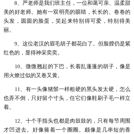
8、严老师是我们班主任，一位和蔼可亲、温柔甜
美的好老师。她有一双明亮的眼睛，长长的、卷卷的
头发，圆圆的脸蛋，笑起来特别得可爱，特别得美
丽。
9、这位老汉的眉毛胡子都花白了。但脸膛仍是紫
红色的，显得神采奕奕。
10、微微翘起的下巴，长着乱蓬蓬的胡子，像是
用火燎过似的又卷又黄。
11、有一头像猪鬃一样粗硬的黑头发太硬，怎么
也弄不倒，只好留个寸头，任它们像鞋刷子毛一样立
着。
12、十个手指头也都是肉鼓鼓的，只有每节周围
才凹进去。好像箍着一个圈圈。颇像是几串短的香