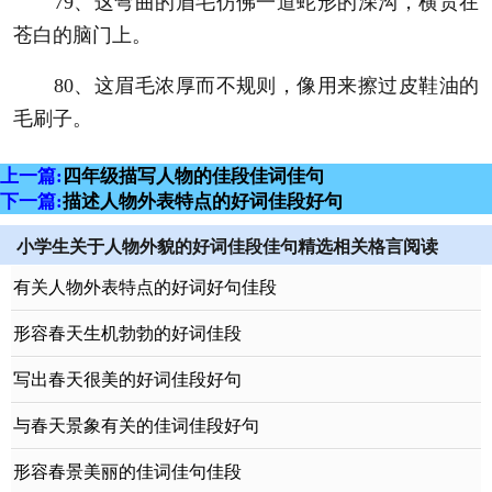
79、这弯曲的眉毛仿佛一道蛇形的深沟，横贯在
苍白的脑门上。
80、这眉毛浓厚而不规则，像用来擦过皮鞋油的
毛刷子。
上一篇:
四年级描写人物的佳段佳词佳句
下一篇:
描述人物外表特点的好词佳段好句
小学生关于人物外貌的好词佳段佳句精选相关格言阅读
有关人物外表特点的好词好句佳段
形容春天生机勃勃的好词佳段
写出春天很美的好词佳段好句
与春天景象有关的佳词佳段好句
形容春景美丽的佳词佳句佳段