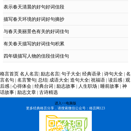
表示春天清晨的好句好词佳段
描写春天环境的好词好句摘抄
与春天美丽景色有关的好词佳句
有关春天描写的好词佳句积累
四年级描写人物的佳段佳词佳句
格言首页
名人名言
|
励志名言
|
句子大全
|
经典语录
|
诗句大全
|
名
言名句
|
名言警句
|
总结
|
成语大全
|
造句大全
|
祝福语
|
读后感
|
观
后感
|
心得体会
|
经典台词
|
励志故事
|
人生职场
|
睡前故事
|
神
话故事
|
励志文章
|
古诗精选
进入>>电脑版
更多经典格言分享，请搜索微信公众号：格言网123