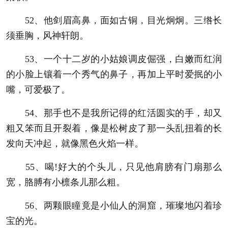
52、他剑眉高鼻，面如古铜，目光炯炯。三绺长
须垂胸，风神轩朗。
53、一个十二岁的小姑娘调皮倔强，白嫩而红润
的小脸上镶着一个秀气的鼻子，再加上平时爱抿的小
嘴，可爱极了。
54、那手也不是我所记得的红活圆实的手，却又
粗又笨而且开裂着，像是松树皮了那一头乱扭着的长
发向天冲起，就像黑色火焰一样。
55、喝!好大的个头儿，只见他肩膀有门扇那么
宽，胳膊有小檩条儿那么粗。
56、两颗眼瞳竟是小仙人的洞窟，璀璨地闪着珍
宝的光。