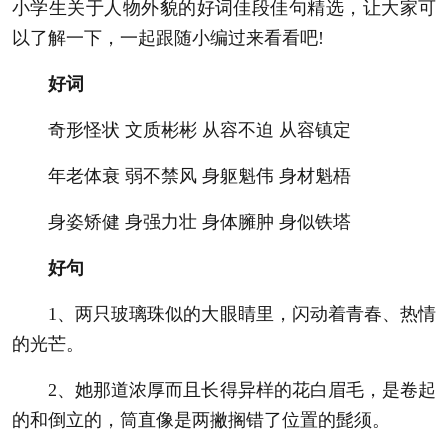
小学生关于人物外貌的好词佳段佳句精选，让大家可
以了解一下，一起跟随小编过来看看吧!
好词
奇形怪状 文质彬彬 从容不迫 从容镇定
年老体衰 弱不禁风 身躯魁伟 身材魁梧
身姿矫健 身强力壮 身体臃肿 身似铁塔
好句
1、两只玻璃珠似的大眼睛里，闪动着青春、热情
的光芒。
2、她那道浓厚而且长得异样的花白眉毛，是卷起
的和倒立的，筒直像是两撇搁错了位置的髭须。