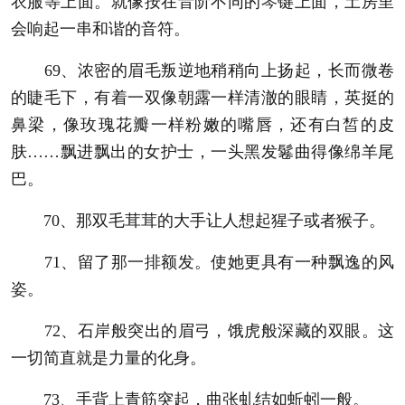
衣服等上面。就像按在音阶不同的琴键上面，土房里
会响起一串和谐的音符。
69、浓密的眉毛叛逆地稍稍向上扬起，长而微卷
的睫毛下，有着一双像朝露一样清澈的眼睛，英挺的
鼻梁，像玫瑰花瓣一样粉嫩的嘴唇，还有白皙的皮
肤……飘进飘出的女护士，一头黑发鬈曲得像绵羊尾
巴。
70、那双毛茸茸的大手让人想起猩子或者猴子。
71、留了那一排额发。使她更具有一种飘逸的风
姿。
72、石岸般突出的眉弓，饿虎般深藏的双眼。这
一切简直就是力量的化身。
73、手背上青筋突起，曲张虬结如蚯蚓一般。