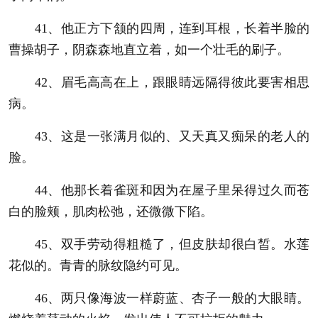
41、他正方下颔的四周，连到耳根，长着半脸的
曹操胡子，阴森森地直立着，如一个壮毛的刷子。
42、眉毛高高在上，跟眼睛远隔得彼此要害相思
病。
43、这是一张满月似的、又天真又痴呆的老人的
脸。
44、他那长着雀斑和因为在屋子里呆得过久而苍
白的脸颊，肌肉松弛，还微微下陷。
45、双手劳动得粗糙了，但皮肤却很白皙。水莲
花似的。青青的脉纹隐约可见。
46、两只像海波一样蔚蓝、杏子一般的大眼睛。