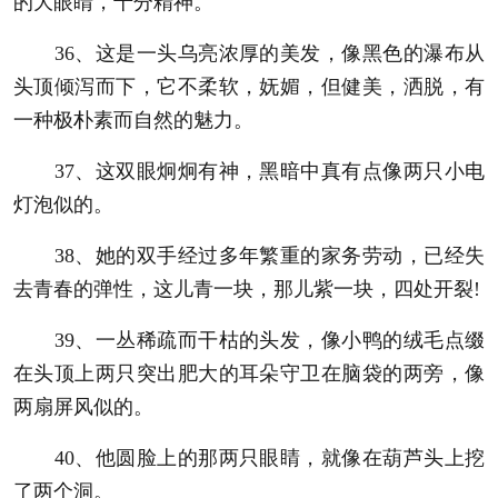
的大眼睛，十分精神。
36、这是一头乌亮浓厚的美发，像黑色的瀑布从
头顶倾泻而下，它不柔软，妩媚，但健美，洒脱，有
一种极朴素而自然的魅力。
37、这双眼炯炯有神，黑暗中真有点像两只小电
灯泡似的。
38、她的双手经过多年繁重的家务劳动，已经失
去青春的弹性，这儿青一块，那儿紫一块，四处开裂!
39、一丛稀疏而干枯的头发，像小鸭的绒毛点缀
在头顶上两只突出肥大的耳朵守卫在脑袋的两旁，像
两扇屏风似的。
40、他圆脸上的那两只眼睛，就像在葫芦头上挖
了两个洞。