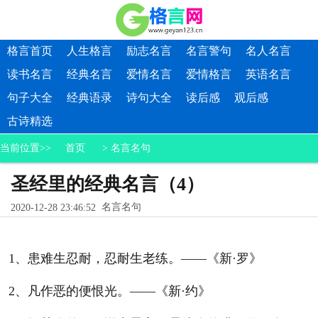
格言首页
人生格言
励志名言
名言警句
名人名言
读书名言
经典名言
爱情名言
爱情格言
英语名言
句子大全
经典语录
诗句大全
读后感
观后感
古诗精选
当前位置>>
首页
>
名言名句
圣经里的经典名言（4）
名言名句
2020-12-28 23:46:52
1、患难生忍耐，忍耐生老练。——《新·罗》
2、凡作恶的便恨光。——《新·约》