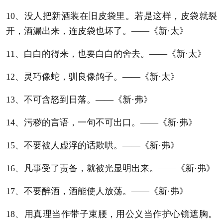
10、没人把新酒装在旧皮袋里。若是这样，皮袋就裂
开，酒漏出来，连皮袋也坏了。——《新·太》
11、白白的得来，也要白白的舍去。——《新·太》
12、灵巧像蛇，驯良像鸽子。——《新·太》
13、不可含怒到日落。——《新·弗》
14、污秽的言语，一句不可出口。——《新·弗》
15、不要被人虚浮的话欺哄。——《新·弗》
16、凡事受了责备，就被光显明出来。——《新·弗》
17、不要醉酒，酒能使人放荡。——《新·弗》
18、用真理当作带子束腰，用公义当作护心镜遮胸。