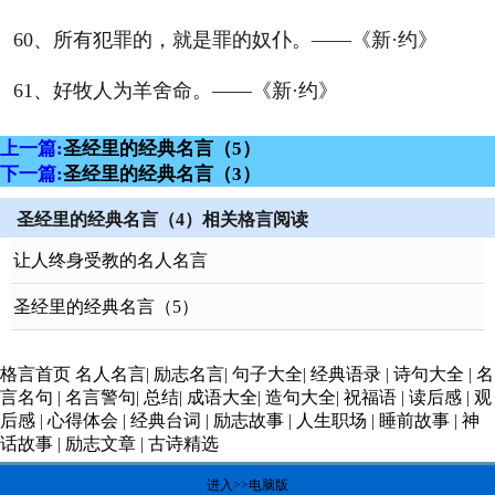
60、所有犯罪的，就是罪的奴仆。——《新·约》
61、好牧人为羊舍命。——《新·约》
上一篇:
圣经里的经典名言（5）
下一篇:
圣经里的经典名言（3）
圣经里的经典名言（4）相关格言阅读
让人终身受教的名人名言
圣经里的经典名言（5）
格言首页
名人名言
|
励志名言
|
句子大全
|
经典语录
|
诗句大全
|
名
言名句
|
名言警句
|
总结
|
成语大全
|
造句大全
|
祝福语
|
读后感
|
观
后感
|
心得体会
|
经典台词
|
励志故事
|
人生职场
|
睡前故事
|
神
话故事
|
励志文章
|
古诗精选
进入>>电脑版