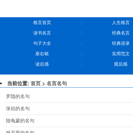
格言首页
人生格言
读书名言
经典名言
句子大全
经典语录
座右铭
实用范文
读后感
观后感
当前位置:
首页
>
名言名句
罗隐的名句
张祜的名句
陆龟蒙的名句
杨万里的名句