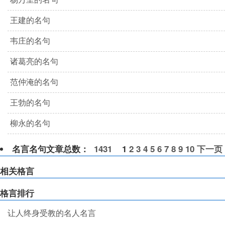
王建的名句
韦庄的名句
诸葛亮的名句
范仲淹的名句
王勃的名句
柳永的名句
名言名句文章总数：
1431
1
2
3
4
5
6
7
8
9
10
下一页
相关格言
格言排行
让人终身受教的名人名言