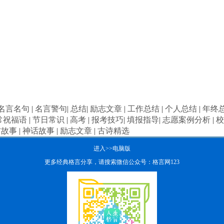
名言名句
|
名言警句
|
总结
|
励志文章
|
工作总结
|
个人总结
|
年终
常祝福语
|
节日常识
|
高考
|
报考技巧
|
填报指导
|
志愿案例分析
|
校
前故事
|
神话故事
|
励志文章
|
古诗精选
进入>>电脑版
更多经典格言分享，请搜索微信公众号：格言网123