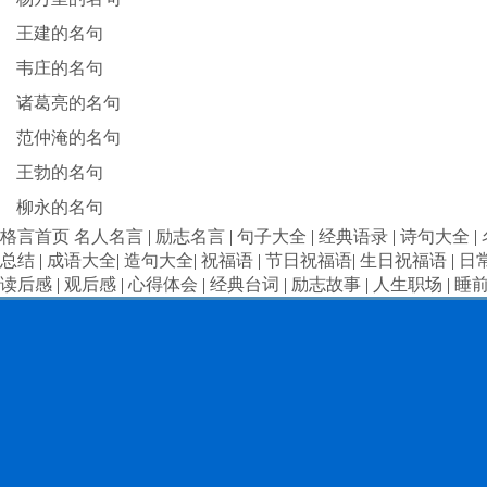
王建的名句
韦庄的名句
诸葛亮的名句
范仲淹的名句
王勃的名句
柳永的名句
格言首页
名人名言
|
励志名言
|
句子大全
|
经典语录
|
诗句大全
|
总结
|
成语大全
|
造句大全
|
祝福语
|
节日祝福语
|
生日祝福语
|
日
读后感
|
观后感
|
心得体会
|
经典台词
|
励志故事
|
人生职场
|
睡