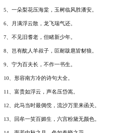
5、一朵梨花压海棠，玉树临风胜潘安。
6、月满浮云散，龙飞瑞气还。
7、不见旧耆老，但睹新少年。
8、岂有酖人羊叔子，叵耐跋扈皆豺狼。
9、宁为百夫长，不作一书生。
10、形容南方冷的诗句大全。
11、富贵如浮云，声名压岱嵩。
12、此马当时最倜傥，流沙万里来函关。
13、回牟一笑百媚生，六宫粉黛无颜色。
14、面若中秋之月，色如春晓之花。