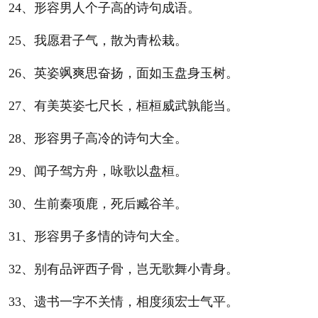
24、形容男人个子高的诗句成语。
25、我愿君子气，散为青松栽。
26、英姿飒爽思奋扬，面如玉盘身玉树。
27、有美英姿七尺长，桓桓威武孰能当。
28、形容男子高冷的诗句大全。
29、闻子驾方舟，咏歌以盘桓。
30、生前秦项鹿，死后臧谷羊。
31、形容男子多情的诗句大全。
32、别有品评西子骨，岂无歌舞小青身。
33、遗书一字不关情，相度须宏士气平。