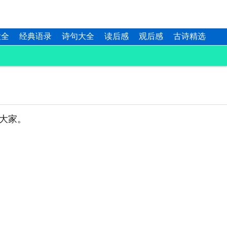
大全
经典语录
诗句大全
读后感
观后感
古诗精选
大家。