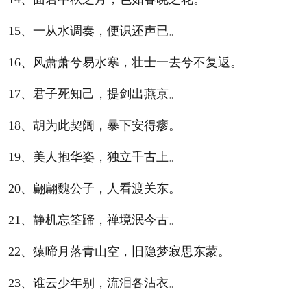
15、一从水调奏，便识还声已。
16、风萧萧兮易水寒，壮士一去兮不复返。
17、君子死知己，提剑出燕京。
18、胡为此契阔，暴下安得瘳。
19、美人抱华姿，独立千古上。
20、翩翩魏公子，人看渡关东。
21、静机忘筌蹄，禅境泯今古。
22、猿啼月落青山空，旧隐梦寂思东蒙。
23、谁云少年别，流泪各沾衣。