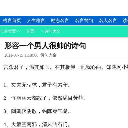
格言首页
人生格言
励志名言
名言警句
名人名言
读
当前位置>>
首页
>
诗句大全
形容一个男人很帅的诗句
诗句大全
2021-07-15 11:18:06
言念君子，温其如玉。在其板屋，乱我心曲。知晓网小
1、丈夫无苟求，君子有素守。
2、怪雨幽云都散了，依然满目芳菲。
3、阊阖暝阴散，钩陈爽气凝。
4、天籁空南郭，清风洒石门。