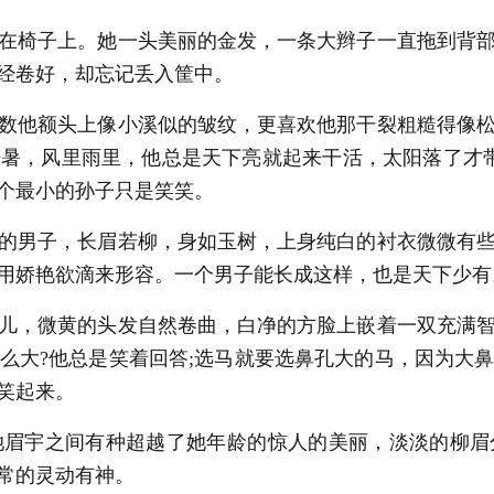
在椅子上。她一头美丽的金发，一条大辫子一直拖到背部
经卷好，却忘记丢入筐中。
数他额头上像小溪似的皱纹，更喜欢他那干裂粗糙得像松
暑，风里雨里，他总是天下亮就起来干活，太阳落了才
个最小的孙子只是笑笑。
的男子，长眉若柳，身如玉树，上身纯白的衬衣微微有些
用娇艳欲滴来形容。一个男子能长成这样，也是天下少有
儿，微黄的头发自然卷曲，白净的方脸上嵌着一双充满智
么大?他总是笑着回答;选马就要选鼻孔大的马，因为大
笑起来。
眉宇之间有种超越了她年龄的惊人的美丽，淡淡的柳眉
常的灵动有神。