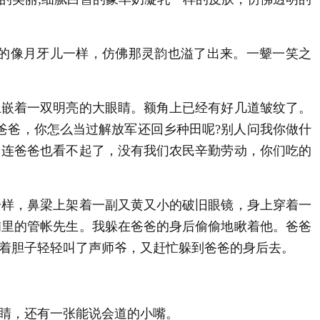
的像月牙儿一样，仿佛那灵韵也溢了出来。一颦一笑之
嵌着一双明亮的大眼睛。额角上已经有好几道皱纹了。
爸爸，你怎么当过解放军还回乡种田呢?别人问我你做什
，连爸爸也看不起了，没有我们农民辛勤劳动，你们吃的
样，鼻梁上架着一副又黄又小的破旧眼镜，身上穿着一
铺里的管帐先生。我躲在爸爸的身后偷偷地瞅着他。爸爸
着胆子轻轻叫了声师爷，又赶忙躲到爸爸的身后去。
睛，还有一张能说会道的小嘴。