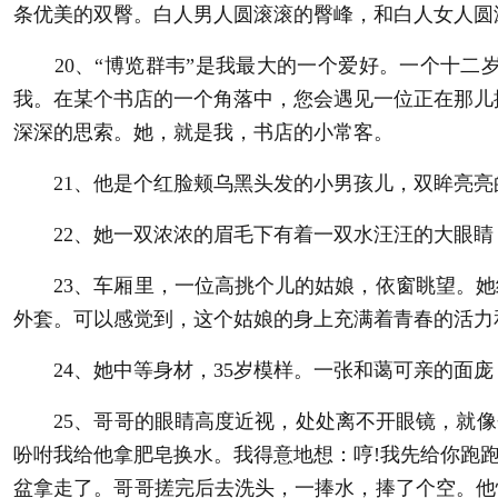
条优美的双臀。白人男人圆滚滚的臀峰，和白人女人圆
20、“博览群韦”是我最大的一个爱好。一个十二
我。在某个书店的一个角落中，您会遇见一位正在那儿
深深的思索。她，就是我，书店的小常客。
21、他是个红脸颊乌黑头发的小男孩儿，双眸亮亮
22、她一双浓浓的眉毛下有着一双水汪汪的大眼睛
23、车厢里，一位高挑个儿的姑娘，依窗眺望。她
外套。可以感觉到，这个姑娘的身上充满着青春的活力
24、她中等身材，35岁模样。一张和蔼可亲的面庞
25、哥哥的眼睛高度近视，处处离不开眼镜，就像个
吩咐我给他拿肥皂换水。我得意地想：哼!我先给你跑
盆拿走了。哥哥搓完后去洗头，一捧水，捧了个空。他