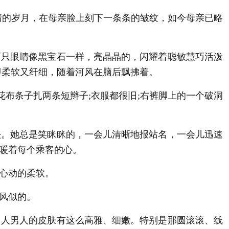
情的岁月，在母亲脸上刻下一条条的皱纹，如今母亲已略
只眼睛像黑宝石一样，亮晶晶的，闪耀着聪敏慧巧活泼
即柔软又纤细，随着河风在脑后飘拂着。
布条子扎两条短辫子;衣服都很旧;右裤脚上的一个破洞
。她总是笑眯眯的，一会儿清晰地报站名，一会儿迅速
暖着每个乘客的心。
心动的柔软。
风似的。
人男人的皮肤有这么高雅、细嫩。特别是那圆滚滚、线