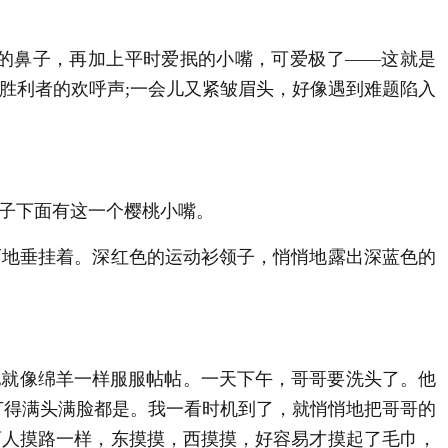
的鼻子，再加上平时爱抿的小嘴，可爱极了——这就是
胜利者的欢呼声;一会儿又紧皱眉头，好像遇到难题陷入
子下面有这一个樱桃小嘴。
地垂挂着。深红色的运动衫领子，悄悄地露出深蓝色的
他就像绵羊一样服服帖帖。一天下午，哥哥要洗头了。他
打得满头满脸都是。我一看时机到了，就悄悄地把哥哥的
盲人摸路一样，东摸摸，西摸摸，好容易才摸起了毛巾，