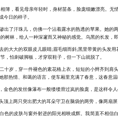
相簿，看见母亲年轻时，身材苗条，脸庞细嫩漂亮。无
成今日的样子。
渗出了汗珠儿，仿佛一个沾着露水的熟透的苹果。她的两
密的树林，给人一种深邃而又神秘的感觉。乌黑的长发，
的大大的双眼皮儿眼睛;眉毛细而斜;黑里带黄的头发用花
时节，怕刺破脚板，才穿双鞋子，但一下山就脱了。
二十岁，穿一件褪色的素花格上衣，短短的小辫齐到肩头
她那热情、和蔼的语言，使车厢里充满了春意，这春意温
，金色的发丝像瀑布一般缕缕滑过岚的脸庞，是这样令人
头顶上两只突出肥大的耳朵守卫在脑袋的两旁，像两扇屏
白色的皮肤与窗外射进的阳光相映成辉。我简直不相信白