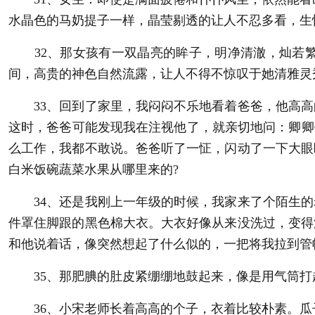
水晶色的马奶提子一样，晶莹剔透的让人不忍多看，生
32、那女孩有一双晶亮的眸子，明净清澈，灿若繁
间，高贵的神色自然流露，让人不得不惊叹于她清雅灵
33、回到了家里，我闷闷不乐地看着爸爸，他高高
这时，爸爸可能发现我在注视他了，就亲切地问：卿卿
么工作，我都不敢说。爸爸听了一怔，闪动了一下大眼
白米饭碗蔬菜水果从哪里来的?
34、还是我刚上一年级的时候，我家来了个陌生的
件罩住脚跟的黑色棉大衣。大衣好像从来没洗过，变得
和他说着话，像突然想起了什么似的，一把将我拉到管
35、那肥腆的肚皮紧绷绷地鼓起来，像是用气筒打
36、小宋老师长着高高的个子，衣着比较朴素。瓜