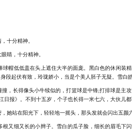
，十分精神。
眼睛，十分精神。
球帽低低盖在头上遮住大半的面庞。黑白色的休闲装精
。身段起伏有致，玲珑娇小，当是个美人胚子无疑。雪白
，长得像头小牛犊似的，打篮球是中锋;打排球是主攻手
江日报》。不到十五岁，个子也长得一米七六，大伙儿都
，她站在阳光下，轻轻地一摇头，那头发就会闪出五颜
根又细又长的小辫子。雪白的瓜子脸，细长的眉毛下闪