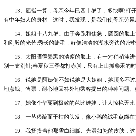
13、屈指一算，母亲今年已四十岁了，多快啊!打开
有中年妇人的身材。这时，我发现，是我们使母亲劳累
14、姐姐十八九岁。由于奔跑和焦急，圆圆的脸上
和刚毅的光芒;秀长的睫毛，好像清清的湖水旁边的密
15、太阳晒得墨黑的清瘦的脸上，有一对稍稍洼进去
别一支别针;春夏秋三季都打赤脚，只有上山抓柴禾的
16、说她是阿姨倒不如说她是大姐姐，她顶多不过
地点钱、售票，耐心地回答外地乘客提出的种种问题。
17、她像个华丽到极致的芭比娃娃，让人惊艳无比
18、一丛稀疏而干枯的头发，像小鸭的绒毛点缀在
19、我抚摸着他那雪白细腻、光滑如瓷的皮肤，这