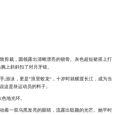
致剪裁，圆领露出清晰漂亮的锁骨。灰色超短裙搭上打
皓腕上斜斜扣了对月牙链。
;游泳，更是”浪里蛟龙“，十岁时就横渡长江，成为当
说这是块运动员的料子。
六色地光环。
动着一双乌黑发亮的眼睛，流露出聪颖的光芒。她平时