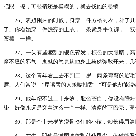
把眼一擦，可眼睛还是模糊的，就去找他的眼镜。
26、表姐刚来的时候，身穿一件方格衬衣，补了几
了。你看她穿一件漂亮的上衣，一条紧身牛仓裤，一双
蜜糖中一样。
27、一头有些凌乱的银色碎发，棕色的大眼睛，高
摩不透的邪气，鬼魅的气息从他身上赫然弥散开来，几
28、这个青年看上去不到二十岁，两条弯弯的眉毛
唇。人们常说：”厚嘴唇的人笨嘴拙舌。“可是他却能说
29、他年纪不过二十来岁，脸色苍白，像没有睡好
褂，好像永远是穿着这么一个一样。清瘦的下巴壳，亮
30、那是个十来岁的瘦骨伶仃的小孩，却长得眉清
31、女生：即使是满面疲倦和仆仆风尘，依然能看出