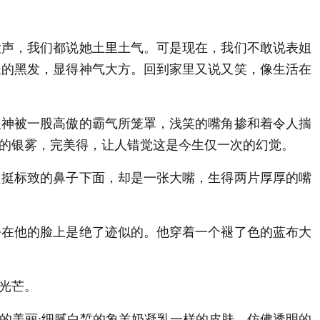
声，我们都说她土里土气。可是现在，我们不敢说表姐
长的黑发，显得神气大方。回到家里又说又笑，像生活在
神被一股高傲的霸气所笼罩，浅笑的嘴角掺和着令人揣
的银雾，完美得，让人错觉这是今生仅一次的幻觉。
挺标致的鼻子下面，却是一张大嘴，生得两片厚厚的嘴
在他的脸上是绝了迹似的。他穿着一个褪了色的蓝布大
光芒。
的美丽;细腻白皙的象羊奶凝乳一样的皮肤，仿佛透明的