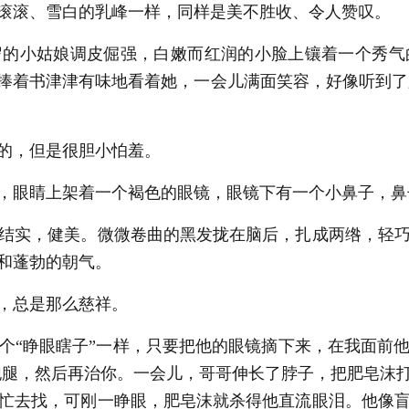
滚滚、雪白的乳峰一样，同样是美不胜收、令人赞叹。
岁的小姑娘调皮倔强，白嫩而红润的小脸上镶着一个秀气
捧着书津津有味地看着她，一会儿满面笑容，好像听到了
的，但是很胆小怕羞。
，眼睛上架着一个褐色的眼镜，眼镜下有一个小鼻子，鼻
结实，健美。微微卷曲的黑发拢在脑后，扎成两绺，轻巧
和蓬勃的朝气。
，总是那么慈祥。
“睁眼瞎子”一样，只要把他的眼镜摘下来，在我面前
跑腿，然后再治你。一会儿，哥哥伸长了脖子，把肥皂沫
忙去找，可刚一睁眼，肥皂沫就杀得他直流眼泪。他像