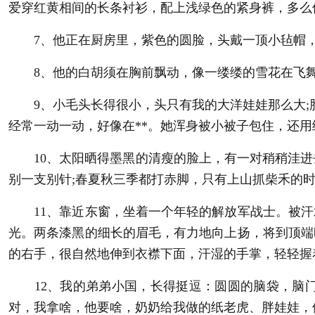
爱穿红黄相间的长条衬衫，配上浅绿色的紧身裤，多么
7、他正在厨房里，紫色的圆脸，头戴一顶小毡帽，
8、他的白胡须在胸前飘动，像一缕缕的雪花在飞舞
9、小毛头长得很小，头只有我的大洋娃娃那么大;脸
经常一动一动，好像在**。她浑身被小被子包住，还
10、太阳晒得墨黑的清瘦的脸上，有一对稍稍洼进去
别一支别针;春夏秋三季都打赤脚，只有上山抓柴禾的
11、靠近东窗，坐着一个年轻的解放军战士。被汗
光。两条漆黑的细长的眉毛，有力地向上扬，将到顶端
的右手，很自然地伸到衣襟下面，汗湿的手掌，轻轻握
12、我的弟弟小国，长得挺逗：圆圆的脑袋，脑门
对，我拿啥，他要啥，奶奶给我做的纸老虎、胖娃娃，