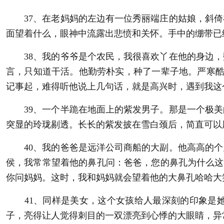
37、在老妈妈的左边有一位秀丽端庄的姑娘，斜倚
面望着什么，眼神中流露出悲愤和关怀。手中的绷带已
38、我的爷爷是个农民，我很喜欢丫在他的身边，
言，只知道干活。他勤劳朴实，种了一辈子地。严寒酷
记事起，难得听他说上几句话，就是高兴时，遇到我这
39、一个半跪在地面上的紫发男子。那是一个极美
突显的玲珑剔透。长长的紫发披在雪白颈后，简直可以
40、我的爸爸是远洋公司商船的大副。他高高的个
侯，我常常望着他的鼻孔问：爸爸，您的鼻孔为什么这
你问妈妈。这时，我和妈妈就会望着他的大鼻孔哈哈大
41、同样是美女，这个女孩给人最深刻的印象是她
子，亮得让人觉得刺目的一双漂亮到心悸的大眼睛，异