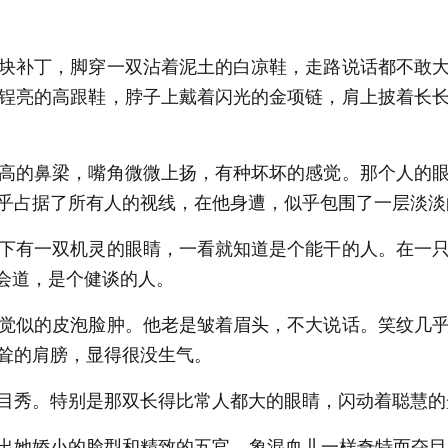
块补丁，脚穿一双沾着泥土的白凉鞋，走路说话都不敢大
锃亮的高跟鞋，脖子上戴着闪光的金项链，肩上披着长
高的鼻梁，嘴角微微上扬，有种坏坏的感觉。那个人的眼
乎占据了所有人的视线，在他身遭，似乎包围了一层淡淡
下有一双机灵的眼睛，一看就知道是个能干的人。在一只
会道，是个健谈的人。
觉似的皮泡脸肿。他老是皱着眉头，不大说话。笑纹几乎
耸的肩膀，显得很没生气。
目秀。特别是那双长得比常人都大的眼睛，闪动着聪慧的
她娇小的脸型和精致的五官，象混血儿一样奇特而夺目