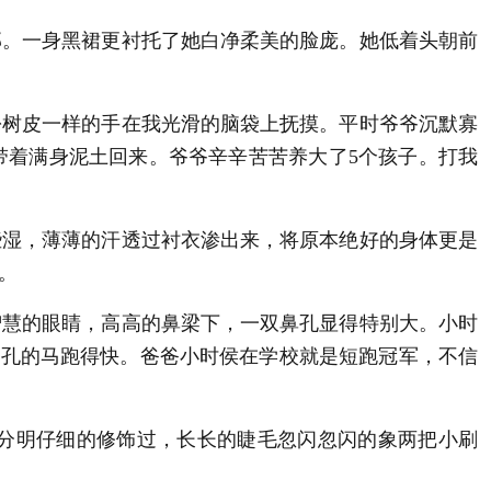
。一身黑裙更衬托了她白净柔美的脸庞。她低着头朝前
树皮一样的手在我光滑的脑袋上抚摸。平时爷爷沉默寡
带着满身泥土回来。爷爷辛辛苦苦养大了5个孩子。打我
湿，薄薄的汗透过衬衣渗出来，将原本绝好的身体更是
。
慧的眼睛，高高的鼻梁下，一双鼻孔显得特别大。小时
鼻孔的马跑得快。爸爸小时侯在学校就是短跑冠军，不信
分明仔细的修饰过，长长的睫毛忽闪忽闪的象两把小刷