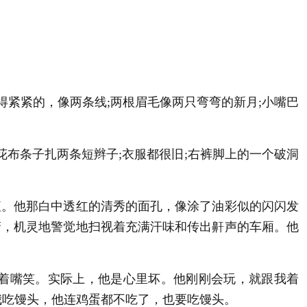
紧紧的，像两条线;两根眉毛像两只弯弯的新月;小嘴巴
布条子扎两条短辫子;衣服都很旧;右裤脚上的一个破洞
。他那白中透红的清秀的面孔，像涂了油彩似的闪闪发
睛，机灵地警觉地扫视着充满汗味和传出鼾声的车厢。他
着嘴笑。实际上，他是心里坏。他刚刚会玩，就跟我着
我吃馒头，他连鸡蛋都不吃了，也要吃馒头。