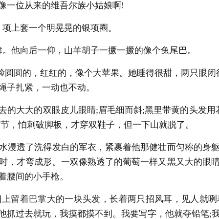
像一位从来的维吾尔族小姑娘啊!
项上套一个明晃晃的银项圈。
。他向后一仰，山羊胡子一撅一撅的像个兔尾巴。
圆圆的，红红的，像个大苹果。她睡得很甜，两只眼闭得
用绳子扎紧，一动也不动。
的大大的双眼皮儿眼睛;眉毛细而斜;黑里带黄的头发用花
时节，怕刺破脚板，才穿双鞋子，但一下山就脱了。
水浸透了洗得发白的军衣，紧裹着他那健壮而匀称的身躯
时，才弯成形。一双像熟透了的葡萄一样又黑又大的眼
着腰间的小手枪。
上留着巴掌大的一块头发，长着两只招风耳，见人就咧
他抓过去就玩，我摸都摸不到。我要写字，他就夺铅笔;