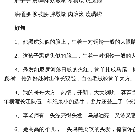
胖乎乎 瘦嶙嶙 矮墩墩 水桶腰 虎彪彪
油桶腰 柳枝腰 胖墩墩 肉滚滚 瘦嶙嶙
好句
1、他黑虎头似的脸上，生着一对铜铃一般的大眼睛
2、这孩子黑虎头似的脸上，生着一对铜铃一般的大
3、秀发如尼罗河落日般的火红，简单扎成马尾，棒
底-裤，恰到好处衬出修长双腿，白色毛绒靴简单大方
4、我的哥哥大方，热情，开朗，大大咧咧，莽莽撞撞
年横渡长江队伍中年纪最小的选手，照片还登上了《长
5、李老师有一头漂亮得头发，乌黑油亮，又浓又密
6、她高高的个儿，一头乌黑柔软的头发，梳着许多