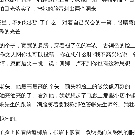
怕目光落实了，把她的脸蛋刺出两个洞来。
星，不知她想到了什么，对着自己兴奋的一笑，眼睛弯
秀的光芒。
的个子，宽宽的肩膀，穿着褪了色的军衣，古铜色的脸上
作文人网你也可以投稿，你在想什么呀?我不高兴地说：
睛，忽而眉尖一挑，说：卿卿，卢不到你也有这种思想
老头。他瘦高瘦高的个头，额头和脸上的皱纹像刀刻的一
油亮油亮的了。看到他，我就想起了电影上那些小店小
帐先生的跟前，满脸笑着要我称那位管帐先生师爷。我壮
起来的。
子脸上长着两道柳眉，柳眉下嵌着一双明亮而又锐利的眼