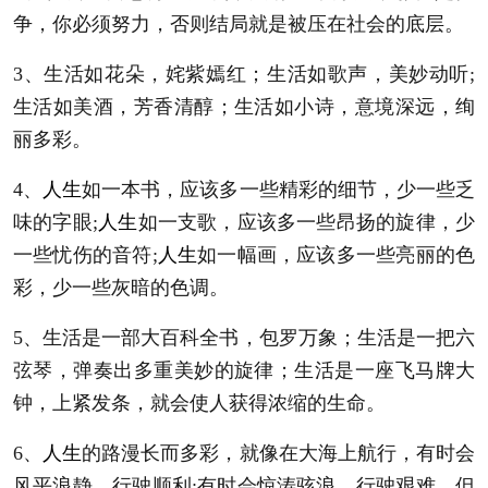
争，你必须努力，否则结局就是被压在社会的底层。
3、生活如花朵，姹紫嫣红；生活如歌声，美妙动听;
生活如美酒，芳香清醇；生活如小诗，意境深远，绚
丽多彩。
4、
人生
如一本书，应该多一些精彩的细节，少一些乏
味的字眼;
人生
如一支歌，应该多一些昂扬的旋律，少
一些忧伤的音符;
人生
如一幅画，应该多一些亮丽的色
彩，少一些灰暗的色调。
5、生活是一部大百科全书，包罗万象；生活是一把六
弦琴，弹奏出多重美妙的旋律；生活是一座飞马牌大
钟，上紧发条，就会使人获得浓缩的生命。
6、
人生
的路漫长而多彩，就像在大海上航行，有时会
风平浪静，行驶顺利;有时会惊涛骇浪，行驶艰难。但