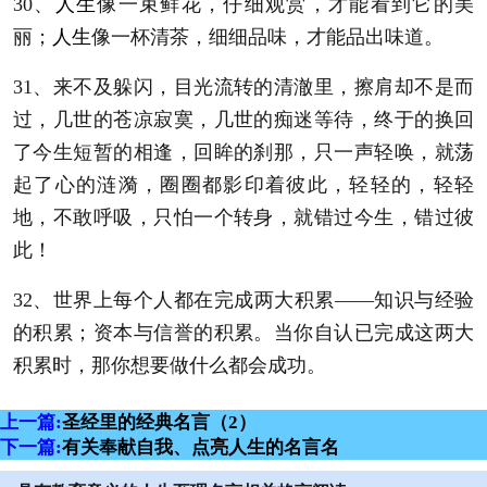
30、
人生
像一束鲜花，仔细观赏，才能看到它的美
丽；
人生
像一杯清茶，细细品味，才能品出味道。
31、来不及躲闪，目光流转的清澈里，擦肩却不是而
过，几世的苍凉寂寞，几世的痴迷等待，终于的换回
了今生短暂的相逢，回眸的刹那，只一声轻唤，就荡
起了心的涟漪，圈圈都影印着彼此，轻轻的，轻轻
地，不敢呼吸，只怕一个转身，就错过今生，错过彼
此！
32、世界上每个人都在完成两大积累——知识与经验
的积累；资本与信誉的积累。当你自认已完成这两大
积累时，那你想要做什么都会成功。
上一篇:
圣经里的经典名言（2）
下一篇:
有关奉献自我、点亮人生的名言名