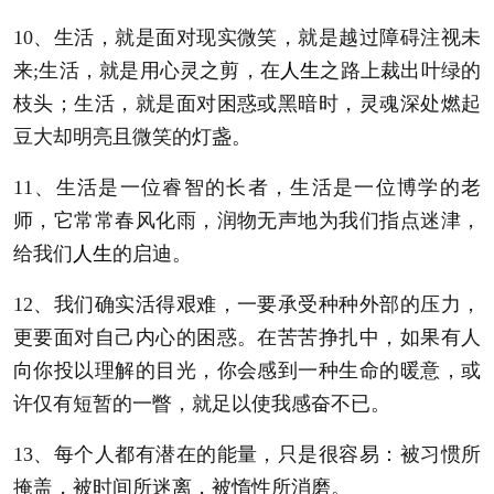
10、生活，就是面对现实微笑，就是越过障碍注视未
来;生活，就是用心灵之剪，在
人生
之路上裁出叶绿的
枝头；生活，就是面对困惑或黑暗时，灵魂深处燃起
豆大却明亮且微笑的灯盏。
11、生活是一位睿智的长者，生活是一位博学的老
师，它常常春风化雨，润物无声地为我们指点迷津，
给我们
人生
的启迪。
12、我们确实活得艰难，一要承受种种外部的压力，
更要面对自己内心的困惑。在苦苦挣扎中，如果有人
向你投以理解的目光，你会感到一种生命的暖意，或
许仅有短暂的一瞥，就足以使我感奋不已。
13、每个人都有潜在的能量，只是很容易：被习惯所
掩盖，被时间所迷离，被惰性所消磨。