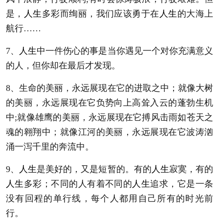
是，
人生
多彩而绚丽，我们应该勇于在
人生
的大海上
航行……
7、
人生
中一件伤心的事是当你遇见一个对你充满意义
的人，但你却在最后才发现。
8、生命的美丽，永远展现在它的进取之中；就像大树
的美丽，永远展现在它负势向上高耸入云的蓬勃生机
中;就像雄鹰的美丽，永远展现在它搏风击雨如苍天之
魂的翱翔中；就像江河的美丽，永远展现在它波涛汹
涌一泻千里的奔流中。
9、
人生
是美好的，又是短暂的。有的
人生
寂寞，有的
人生
多彩；不同的人有着不同的
人生
追求，它是一条
没有回程的单行线，每个人都用自己所有的时光前
行。