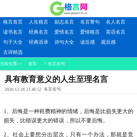
格言首页
人生格言
励志名言
名言警句
名人名言
读书名言
经典名言
爱情名言
爱情格言
英语名言
句子大全
经典语录
诗句大全
读后感
观后感
古诗精选
当前位置>>
首页
>
名言名句
具有教育意义的人生至理名言
名言名句
2020-12-28 23:46:52
1、后悔是一种耗费精神的情绪，后悔是比损失更大的
损失，比错误更大的错误，所以不要后悔。
2、社会上要想分出层次，只有一个办法，那就是竞