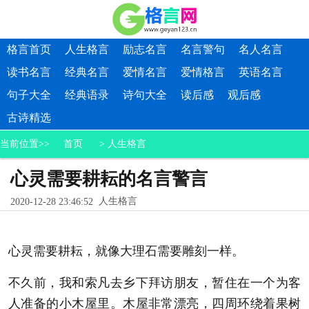
格言首页
人生格言
励志名言
名言警句
名人名言
读书名言
经典名言
爱情名言
爱情格言
英语名言
句子大全
经典语录
诗句大全
读后感
观后感
古诗精选
当前位置>>
首页
>
人生格言
心灵需要耕耘的名言警言
人生格言
2020-12-28 23:46:52
心灵需要耕耘，就像大理石需要雕刻一样。
不久前，我和索凡去乡下拜访朋友，暂住在一个为客
人准备的小木屋里。木屋非常漂亮，四周环绕着果树