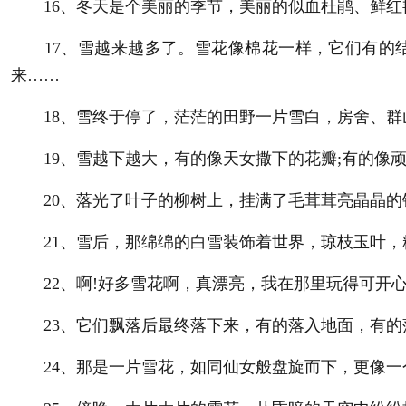
16、冬天是个美丽的季节，美丽的似血杜鹃、鲜红
17、雪越来越多了。雪花像棉花一样，它们有的结
来……
18、雪终于停了，茫茫的田野一片雪白，房舍、群
19、雪越下越大，有的像天女撒下的花瓣;有的像顽
20、落光了叶子的柳树上，挂满了毛茸茸亮晶晶的银
21、雪后，那绵绵的白雪装饰着世界，琼枝玉叶，
22、啊!好多雪花啊，真漂亮，我在那里玩得可开心
23、它们飘落后最终落下来，有的落入地面，有的
24、那是一片雪花，如同仙女般盘旋而下，更像一