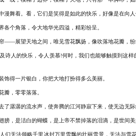
中漫舞着。看，它们是笑得是如此的快乐，好像是在向人
界各个角落，令大地华光四溢，精彩纷呈。
——展望天地之间，唯见雪花飘扬，像吹落地花瓣，纷
诗人的快乐，令人羡慕!何时，我们也能够触摸到这样
装饰得一片银白，你把大地打扮得多么美丽。
花瓣，零零落落。
去了潺潺的流水声，使奔腾的江河静寂下来，使无边无际
翅膀，是洁白的蝴蝶，是上帝不禁掉落的泪滴，是世间美
们无法领略千里冰封万里雪飘的壮丽雪景，无法与雪花