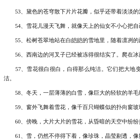
53、黛色的苍穹散下片片花瓣，似乎还带着淡淡的
54、雪花儿漫天飞舞，就像天上的仙女不小心把自
55、松树苍翠地站在白皑皑的雪地里，随着凛冽的
56、西南边的河叉子已经被冻得很结实了。爬在冰
57、雪花很白很白，白得那么纯洁。它们把大地变
洁。
58、冬天，一层薄薄的白雪，像巨大的轻软的羊毛
59、窗外飞舞着雪花，像千百只蝴蝶似的扑向窗玻
60、傍晚，大片大片的雪花，从昏暗的天空中纷纷
61、雪，仍然不停得下着，像珍珠，晶莹剔透，像