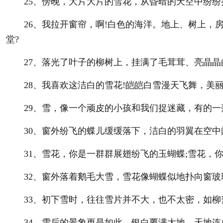
25、傍晚，大片大片的雪花，从昏暗的天空中纷纷
26、我拉开窗帘，啊!白色的海洋。地上、树上，房
堂?
27、落光了叶子的柳树上，挂满了毛茸茸、亮晶晶的
28、我喜欢这洁白的雪花!皑皑白雪漫天飞舞，美丽
29、雪，像一个顽皮的小孩和我们捉迷藏，有的一
30、窗外纷飞的蝶儿缓缓落下，洁白的羽翼在空中
31、雪花，你是一群群展翅纷飞的玉蝴蝶;雪花，你
32、窗外落着鹅毛大雪，雪花像蝴蝶似地扑向窗玻
33、初下雪时，往往雪片并不大，也不太密，如柳
34、雪后的景象更是如此，银白覆满大地，天地连