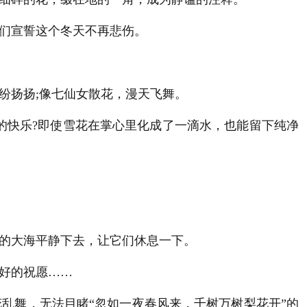
们宣誓这个冬天不再悲伤。
纷扬扬;像七仙女散花，漫天飞舞。
的快乐?即使雪花在掌心里化成了一滴水，也能留下纯净
的大海平静下去，让它们休息一下。
好的祝愿……
乱舞，无法目睹“忽如一夜春风来，千树万树梨花开”的