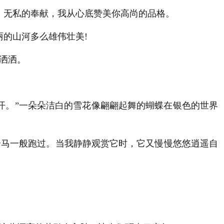
无私的奉献，我从心底赞美你高尚的品格。
的山河多么雄伟壮美!
洒洒。
开。”一朵朵洁白的雪花像翩翩起舞的蝴蝶在银色的世界
马一般跑过。当我静静观赏它时，它又慢慢悠悠逍遥自