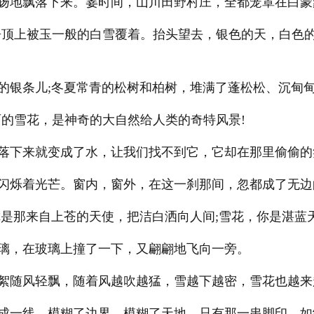
扬地飘落下来。霎时间，山川田野村庄，全都笼罩在白蒙
顶上被玉一般的白雪覆着。抬头望去，银色的天，白色
银条儿;冬夏常青的松树和柏树，堆满了蓬松松、沉甸
的雪花，是神奇的大自然给人类的奇特风景!
落下来就变成了水，让我们找不到它，它却在那里偷偷的
闪烁着光芒。窗内，窗外，在这一刹那间，忽都成了无边
是那来自上苍的天使，把洁白洒向人间;雪花，你是湛蓝
璃，在玻璃上撞了一下，又翩翩地飞向一旁。
絮随风轻飘，随着风越吹越猛，雪越下越密，雪花也越来
成一线，模糊了边界，模糊了天地，只有那一串脚印，如