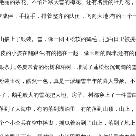
艳丽的茶花、不怕严寒大雪的梅花、还有名贵的牡丹花，
成伴，手拉手，排着整齐的队伍，飞向大地;有的三个一
山披上了银装。雪，像一团团松软的鹅毛，把白日里被搅
皮的小孩在翻跟斗;有的抱在一起，像玉雕的圆球;还有
条儿;冬夏常青的松树和柏树，堆满了蓬松松沉甸甸的
粉装玉砌，皓然一色，真是一派瑞雪丰年的喜人景象。不
了，鹅毛般大的雪花把大地、房子、树都穿上了一件雪
落到了大海中，有的落到湖泊里，有的落到山顶，山上，
个个小伞兵在空中摇曳，摇曳着落到了山上，落到了地上