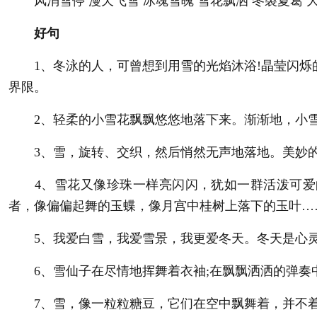
风消雪停 漫天飞雪 冰魂雪魄 雪花飘洒 冬裘夏葛 
好句
1、冬泳的人，可曾想到用雪的光焰沐浴!晶莹闪烁的
界限。
2、轻柔的小雪花飘飘悠悠地落下来。渐渐地，小雪
3、雪，旋转、交织，然后悄然无声地落地。美妙的姿
4、雪花又像珍珠一样亮闪闪，犹如一群活泼可爱的
者，像偏偏起舞的玉蝶，像月宫中桂树上落下的玉叶…
5、我爱白雪，我爱雪景，我更爱冬天。冬天是心灵
6、雪仙子在尽情地挥舞着衣袖;在飘飘洒洒的弹奏
7、雪，像一粒粒糖豆，它们在空中飘舞着，并不着