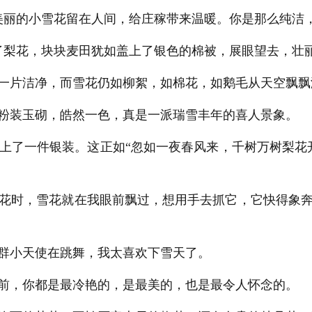
丽的小雪花留在人间，给庄稼带来温暖。你是那么纯洁，
梨花，块块麦田犹如盖上了银色的棉被，展眼望去，壮丽
一片洁净，而雪花仍如柳絮，如棉花，如鹅毛从天空飘飘
粉装玉砌，皓然一色，真是一派瑞雪丰年的喜人景象。
了一件银装。这正如“忽如一夜春风来，千树万树梨花
花时，雪花就在我眼前飘过，想用手去抓它，它快得象奔
群小天使在跳舞，我太喜欢下雪天了。
前，你都是最冷艳的，是最美的，也是最令人怀念的。