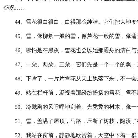
盛况……
44、雪花很白很白，白得那么纯洁。它们把大地变
45、雪，像柳絮一般的雪，像芦花一般的雪，像蒲
46、哪怕是在黑夜，雪花也会以她那通身的洁白与
47、一朵、两朵、三朵，它们先是一个一个的飘，
48、下雪了，一片片雪花从天上飘落下来，不一会
49、站在栏杆前，凝视着那纷纷扬扬的雪花。雪不
50、冷飕飕的风呼呼地刮着。光秃秃的树木，像一
51、雪，盖满了屋顶，马路，压断了树枝，隐没了
52、我站在窗前，静静地欣赏着，天空中下着一群