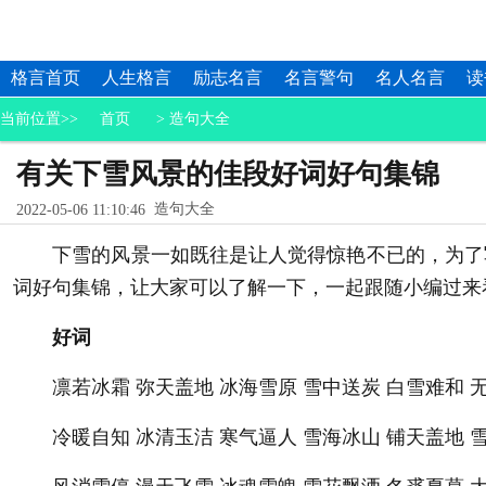
格言首页
人生格言
励志名言
名言警句
名人名言
读
当前位置>>
首页
>
造句大全
有关下雪风景的佳段好词好句集锦
造句大全
2022-05-06 11:10:46
下雪的风景一如既往是让人觉得惊艳不已的，为了写
词好句集锦，让大家可以了解一下，一起跟随小编过来
好词
凛若冰霜 弥天盖地 冰海雪原 雪中送炭 白雪难和 
冷暖自知 冰清玉洁 寒气逼人 雪海冰山 铺天盖地 