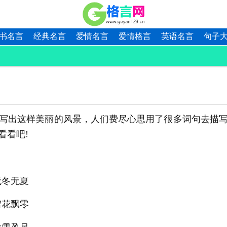
书名言
经典名言
爱情名言
爱情格言
英语名言
句子
出这样美丽的风景，人们费尽心思用了很多词句去描写
看看吧!
无冬无夏
雪花飘零