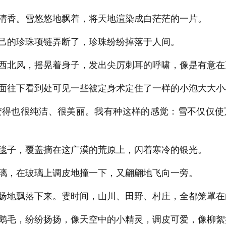
清香。雪悠悠地飘着，将天地渲染成白茫茫的一片。
己的珍珠项链弄断了，珍珠纷纷掉落于人间。
西北风，摇晃着身子，发出尖厉刺耳的呼啸，像是有意在
面往下看到处可见一些被定身术定住了一样的小泡大大小
得也很纯洁、很美丽。我有种这样的感觉：雪不仅仅使
毯子，覆盖摘在这广漠的荒原上，闪着寒冷的银光。
璃，在玻璃上调皮地撞一下，又翩翩地飞向一旁。
扬地飘落下来。霎时间，山川、田野、村庄，全都笼罩在
鹅毛，纷纷扬扬，像天空中的小精灵，调皮可爱，像柳絮