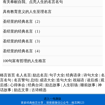
有关奉献自我、点亮人生的名言名句
具有教育意义的人生至理名言
圣经里的经典名言（2）
圣经里的经典名言（1）
圣经里的经典名言（3）
圣经里的经典名言（4）
100句富有哲理的人生格言
格言首页
名人名言
|
励志名言
|
句子大全
|
经典语录
|
诗句大全
|
名
言名句
|
名言警句
|
总结
|
成语大全
|
造句大全
|
祝福语
|
读后感
|
观
后感
|
心得体会
|
经典台词
|
励志故事
|
人生职场
|
睡前故事
|
神
话故事
|
励志文章
|
古诗精选
进入>>电脑版
更多经典格言分享，请搜索微信公众号：格言网123