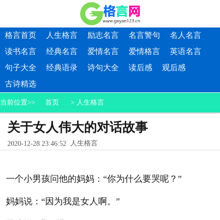
格言首页
人生格言
励志名言
名言警句
名人名言
读书名言
经典名言
爱情名言
爱情格言
英语名言
句子大全
经典语录
诗句大全
读后感
观后感
古诗精选
当前位置>>
首页
>
人生格言
关于女人伟大的对话故事
人生格言
2020-12-28 23:46:52
一个小男孩问他的妈妈：“你为什么要哭呢？”
妈妈说：“因为我是女人啊。”