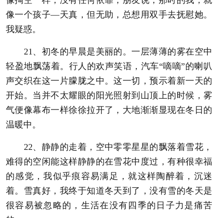
像一个孩子―天真，但无助，总想用双手去抚慰她。
我疑惑。
21、初冬的早晨是美丽的。一层薄薄的雾在空中
轻盈地飘荡着。行人的欢声笑语，汽车“嘀嘀”的喇叭
声交织在这一片朦胧之中。这一切，预示着新一天的
开始。当并不太耀眼的阳光照射到山顶上的时候，雾
气便像幕布一样徐徐拉开了，大地渐渐显现在冬日的
温暖中。
22、静静的走着，空中零零星星的飘落着雪花，
难得的空闲能这样静静的在雪花中度过，有种很幸福
的感觉，我似乎痕容易满足，就这样陶醉着，沉迷
着。雪真好，我终于知道冬天到了，没有雪的冬天是
很容易被忽略的，生活在没有四季的日子力是痛苦