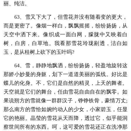
丽、纯洁。
63、雪又下大了，但雪花并没有随着变的更大，
而是更密了。像烟一样白，飘飘摇摇，纷纷扬扬，从
天空中洒下来。像织成一面白网，朦胧中又映着白
树，白房，白草地。我看那雪花玲珑剔透，洁白如
玉，是从桂树上砍下的玉叶吗?
64、雪，静静地飘洒，纷纷扬扬，轻盈地旋转这
那娇小妙曼的身躯，划下一道道美丽的弧线。好比是
蝶儿的化身。不，它们是自然的精灵，上天的舞者。
天空就是它们的舞台，任由雪花自由自在的飘零。如
果说朔方的雪就像一群群汉子，铮铮铁骨，豪情万丈;
那么南方的雪恰如婉约动人的少女，小家碧玉，任显
它的艳丽。晶莹的雪花从天而降，透过它，似乎能洞
察世间所有的东西。呵，这可爱的雪花还正在洗净那