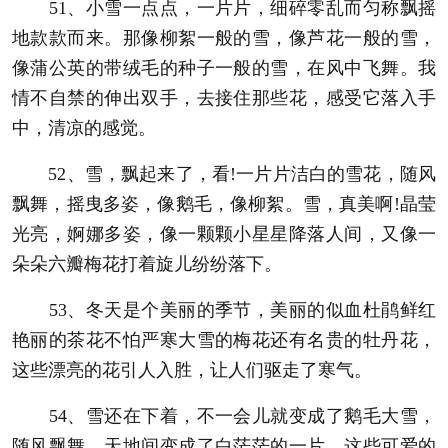
51、小雪一点点，一片片，细碎零乱而匀称飘摇
地款款而来。那像柳絮一般的雪，像芦花一般的雪，
像蒲公英的带绒毛的种子一般的雪，在风中飞舞。我
情不自禁的伸出双手，去接住那些花，感受它落入手
中，清凉的感觉。
52、雪，飘起来了，看!一片片洁白的雪花，随风
飘舞，摇曳多姿，像鹅毛，像柳絮。雪，真美啊!晶莹
光亮，婀娜多姿，像一颗颗小星星降落人间，又像一
朵朵六瓣梅花打着旋儿纷纷落下。
53、冬天是个美丽的季节，美丽的似血杜鹃鲜红
艳丽的茶花不怕严寒大雪的梅花还有名贵的牡丹花，
这些漂亮的花引人入胜，让人们驱走了寒气。
54、雪还在下着，不一会儿就变成了鹅毛大雪，
随风飘舞，天地间变成了白茫茫的一片，这些可爱的