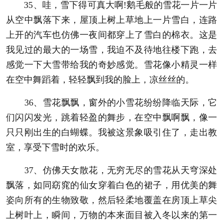
35、哇，雪下得可真大啊!鹅毛般的雪花一片一片
从空中飘落下来，屋顶上树上草地上一片雪白，连路
上开的汽车也仿佛一夜间都穿上了雪白的棉衣。这是
我见过的最大的一场雪，我迫不及待地往楼下跑，去
感觉一下大雪带给我的奇妙感觉。雪花像小精灵一样
在空中舞蹈着，轻轻飘到我的脸上，凉丝丝的。
36、雪花飘飘，窗外的小雪花纷纷降临天际，它
们闪闪发光，跳着轻盈的舞步，在空中飘啊飘，像一
只只刚出生的白蝴蝶。我被这景象吸引住了，走出教
室，享受下雪时的欢乐。
37、仿佛天女散花，无穷无尽的雪花从天穹深处
飘落，如同窈窕的仙女穿着白色的裙子，用优美的舞
姿向所有的生物致敬，然后轻柔地覆盖在房顶上草尖
上树叶上，瞬间，万物的本来面目被入冬以来的第一