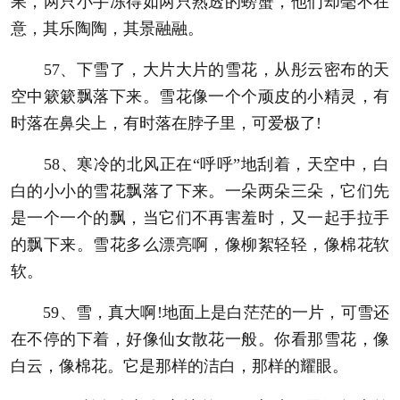
果，两只小手冻得如两只熟透的螃蟹，他们却毫不在
意，其乐陶陶，其景融融。
57、下雪了，大片大片的雪花，从彤云密布的天
空中簌簌飘落下来。雪花像一个个顽皮的小精灵，有
时落在鼻尖上，有时落在脖子里，可爱极了!
58、寒冷的北风正在“呼呼”地刮着，天空中，白
白的小小的雪花飘落了下来。一朵两朵三朵，它们先
是一个一个的飘，当它们不再害羞时，又一起手拉手
的飘下来。雪花多么漂亮啊，像柳絮轻轻，像棉花软
软。
59、雪，真大啊!地面上是白茫茫的一片，可雪还
在不停的下着，好像仙女散花一般。你看那雪花，像
白云，像棉花。它是那样的洁白，那样的耀眼。