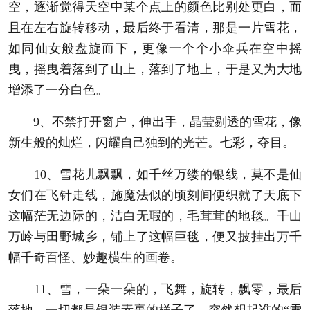
空，逐渐觉得天空中某个点上的颜色比别处更白，而
且在左右旋转移动，最后终于看清，那是一片雪花，
如同仙女般盘旋而下，更像一个个小伞兵在空中摇
曳，摇曳着落到了山上，落到了地上，于是又为大地
增添了一分白色。
9、不禁打开窗户，伸出手，晶莹剔透的雪花，像
新生般的灿烂，闪耀自己独到的光芒。七彩，夺目。
10、雪花儿飘飘，如千丝万缕的银线，莫不是仙
女们在飞针走线，施魔法似的顷刻间便织就了天底下
这幅茫无边际的，洁白无瑕的，毛茸茸的地毯。千山
万岭与田野城乡，铺上了这幅巨毯，便又披挂出万千
幅千奇百怪、妙趣横生的画卷。
11、雪，一朵一朵的，飞舞，旋转，飘零，最后
落地，一切都是银装素裹的样子了。突然想起谁的“雪