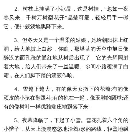
2、树枝上挂满了小冰晶，这是树挂，“忽如一夜
春风来，千树万树梨花开”晶莹可爱，轻轻用手一碰
它，便扑簌簌地飘降下来。
3、但冬天又是一个温柔的姑娘，她给朝阳抹上红
润，给大地披上白纱，你瞧，那堪蓝的天空中旭日像
醉汉的面孔涨的通红地从树后出现了。它的光辉照射
着大地，给人们带来了一丝温暖。乡间小路覆满了白
霜，在人们脚下踏的簌簌作响。
4、雪越下越大，有的像天女撒下的花瓣;有的像
顽皮的小孩在翻跟斗;有的抱在一起，像玉雕的圆球;还
有的像树叶一样优雅端庄地飘落下来。
5、夜幕降临了，下起了小雪。雪花扎着六个角的
小辫子，从天上漫漫悠悠地沿着s形的路线，轻盈地飘