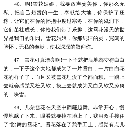
46、啊!雪花姑娘，我要放声赞美你，你那么无
私，把自己短暂的一生，奉献给大地，你保护了庄
稼，让它们在你的怀抱中度过寒冬，在你的滋润下，
它们茁壮成长，你给我们带了乐趣，这雪花漫天的世
界是我们的乐园。雪花姑娘，你那纯洁的灵，宽阔的
胸怀，无私的奉献，使我深深的敬仰你。
47、雪花可真漂亮啊!一下子就把满地都变得白白
的，一下子这个大地都成为了一片雪白，一片白白花
花的样子了，而且又被雪花埋没了全部面积。一踏上
去就会感觉又松又软，摸上去就成为又白又软又凉爽
的一块雪。
48、几朵雪花在天空中翩翩起舞。非常开心，慢
慢地飘了下来。眼看就要掉在地上了，我用双手接住
了“跳舞的雪花”。雪花落在了我手工上，感觉有点儿