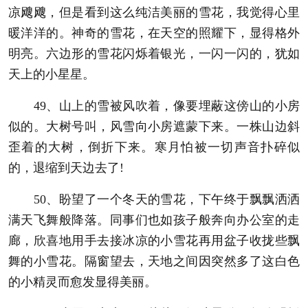
凉飕飕，但是看到这么纯洁美丽的雪花，我觉得心里
暖洋洋的。神奇的雪花，在天空的照耀下，显得格外
明亮。六边形的雪花闪烁着银光，一闪一闪的，犹如
天上的小星星。
49、山上的雪被风吹着，像要埋蔽这傍山的小房
似的。大树号叫，风雪向小房遮蒙下来。一株山边斜
歪着的大树，倒折下来。寒月怕被一切声音扑碎似
的，退缩到天边去了!
50、盼望了一个冬天的雪花，下午终于飘飘洒洒
满天飞舞般降落。同事们也如孩子般奔向办公室的走
廊，欣喜地用手去接冰凉的小雪花再用盆子收拢些飘
舞的小雪花。隔窗望去，天地之间因突然多了这白色
的小精灵而愈发显得美丽。