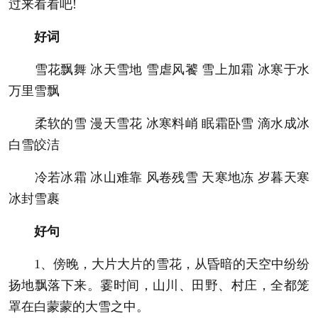
过来看看吧!
好词
雪花飘舞 冰天雪地 雪虐风饕 雪上加霜 冰寒于水
万里雪飘
柔软的雪 漫天雪花 冰寒料峭 眠霜卧雪 滴水成冰
白雪皎洁
冷若冰霜 冰山难靠 风卷残雪 天寒地冻 岁暮天寒
冰封雪裹
好句
1、傍晚，大片大片的雪花，从昏暗的天空中纷纷
扬地飘落下来。霎时间，山川、田野、村庄，全都笼
罩在白蒙蒙的大雪之中。