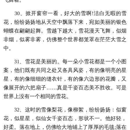
30、掀开窗帘一看，好大的雪啊!洁白无暇的雪
花，纷纷扬扬地从天空中飘落下来，宛如美丽的银色
蝴蝶在翩翩起舞。雪越下越大，雪花漫天飞舞，似烟
非烟，似雾非雾，仿佛整个世界都笼罩在茫茫大雪之
中。
31、雪花是美丽的。每一朵小雪花都是一个小图
案，他们既有共同之处又各具风姿，有的像明亮的星
星，有的像细细的缝衣针，有的像六边形的花瓣，又
像展开的六把扇子……真是千姿百态美不胜收。可是
世界上没有一个相同的雪花。
32、这时的雪像梨花，像柳絮，纷纷扬扬：似窗
花，似星星，似仙女千姿百态，形状不一。他好轻，
好柔。落在地上，仿佛给大地铺上了厚厚的毛毯;落在