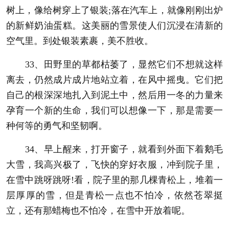
树上，像给树穿上了银装;落在汽车上，就像刚刚出炉
的新鲜奶油蛋糕。这美丽的雪景使人们沉浸在清新的
空气里。到处银装素裹，美不胜收。
33、田野里的草都枯萎了，显然它们不想就这样
离去，仍然成片成片地站立着，在风中摇曳。它们把
自己的根深深地扎入到泥土中，然后用一冬的力量来
孕育一个新的生命，我们可以想像一下，那是需要一
种何等的勇气和坚韧啊。
34、早上醒来，打开窗子，就看到外面下着鹅毛
大雪，我高兴极了，飞快的穿好衣服，冲到院子里，
在雪中跳呀跳呀!看，院子里的那几棵青松上，堆着一
层厚厚的雪，但是青松一点也不怕冷，依然苍翠挺
立，还有那蜡梅也不怕冷，在雪中开放着呢。