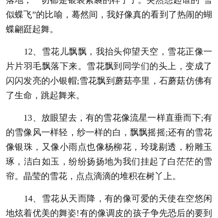
似蝶飞”的比喻，蓦然间，我好像真的看到了热闹的蝴
蝶翩跹起舞。
12、雪花儿飘飘，我抬头仰望天空，雪花正像一
片片羽毛飘落下来。雪花飘到同学们的头上，变成了
闪闪发亮的小银帽;雪花飘到蘑菇亭里，石蘑菇仿佛有
了生命，跳起舞来。
13、放眼望去，有的雪花像流星一样直垂而下;有
的雪像风一样轻，纱一样的白，飘飘摇摇;还有的雪花
像银珠，又像小雨点也像杨柳花，玲珑剔透，粉雕玉
琢，洁白如玉，纷纷扬扬地为我们挂起了白茫茫的雪
帘。晶莹的雪花，点点滴滴的堆积在树丫上。
14、雪花从天而降，有的像可爱的天使在空悠闲
地炫着优美的舞姿!有的像调皮的孩子争先恐后的要到