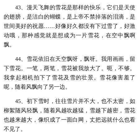
43、漫天飞舞的雪花是那样的快乐，它们是天使
的翅膀，是洁白的蝴蝶，是上帝不禁掉落的泪滴，是
世间美好的祝愿……好像好久都没有下过雪了，好激
动哦，那种感觉就是想成为一片雪花，在空中飘啊
飘。
44、雪花依旧在天空飘呀，飘呀。我用画画，留
下雪花。一笔，两笔，雪花被我放大了。呃，不够。
我拿起相机拍下了雪花及雪的壮景。雪花像害羞了
呢，随着风飘向了另一边。
45、初下雪时，往往雪片并不大，也不太密，如
柳絮随风轻飘，随着风越吹越猛，雪越下越密，雪花
也越来越大，像织成了一面白网，丈把远就什么也看
不见了。