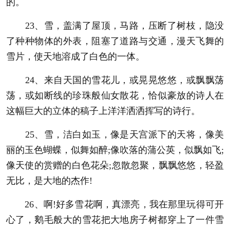
的。
23、雪，盖满了屋顶，马路，压断了树枝，隐没
了种种物体的外表，阻塞了道路与交通，漫天飞舞的
雪片，使天地溶成了白色的一体。
24、来自天国的雪花儿，或晃晃悠悠，或飘飘荡
荡，或如断线的珍珠般仙女散花，恰似豪放的诗人在
这幅巨大的立体的稿子上洋洋洒洒挥写的诗行。
25、雪，洁白如玉，像是天宫派下的天将，像美
丽的玉色蝴蝶，似舞如醉;像吹落的蒲公英，似飘如飞;
像天使的赏赠的白色花朵;忽散忽聚，飘飘悠悠，轻盈
无比，是大地的杰作!
26、啊!好多雪花啊，真漂亮，我在那里玩得可开
心了，鹅毛般大的雪花把大地房子树都穿上了一件雪