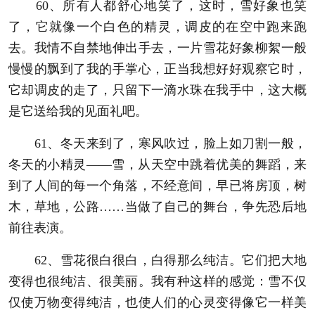
60、所有人都舒心地笑了，这时，雪好象也笑
了，它就像一个白色的精灵，调皮的在空中跑来跑
去。我情不自禁地伸出手去，一片雪花好象柳絮一般
慢慢的飘到了我的手掌心，正当我想好好观察它时，
它却调皮的走了，只留下一滴水珠在我手中，这大概
是它送给我的见面礼吧。
61、冬天来到了，寒风吹过，脸上如刀割一般，
冬天的小精灵——雪，从天空中跳着优美的舞蹈，来
到了人间的每一个角落，不经意间，早已将房顶，树
木，草地，公路……当做了自己的舞台，争先恐后地
前往表演。
62、雪花很白很白，白得那么纯洁。它们把大地
变得也很纯洁、很美丽。我有种这样的感觉：雪不仅
仅使万物变得纯洁，也使人们的心灵变得像它一样美