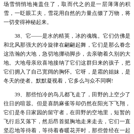
场雪悄悄地掩盖住了，取而代之的是一层薄薄的积
雪，一眨眼工夫，雪花用自然的力量点缀了万物，将
一切变得神秘起来。
38、它——是水的精英，冰的魂魄。它们仿佛是
和北风那强大的冷旋律在翩翩起舞，它们是那么眷念
这浩瀚的大地，急切地挪动脚步，去亲吻着久别的大
地。大地母亲欣喜地接纳了它们这群归来的孩子，把
它们拥入了自己宽阔的胸怀。它呀，是霜的姐妹，是
冬天的使者。默默凝视着，它多么与众不同啊!
39、那些怕冷的鸟儿都飞走了，田野的上空少了
往日的喧嚣。但是喜鹊麻雀等却仍然在阳光下飞翔，
它们是冬日家园的留守者，在田野的空地里，短暂的
飞行后又落下，然后昂首挺胸地走来走去，它们一直
坚忍地等待着，等待着春暖花开时，那些曾经在一起