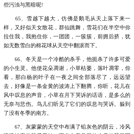
些污浊与黑暗呢!
65、雪越下越大，仿佛是鹅毛从天上落下来一
样，又好似天女散花，群仙跳舞，雪花们在半空中你
拉住我，我抱住你，一团团，一簇簇，前拥后挤，犹
如无数雪白的棉花球从天空中翻滚而下。
66、冬天是一个冷酷的杀手，他扼杀了许多可爱
的小生灵。他使花朵凋谢，小草枯萎，落叶凋零，你
看，那白杨的叶子在一夜之间全部落尽了，远远望
去，好像是一条金黄的波涛上下翻腾，你听，花儿在
风中叹息的声音，小草在月下哭诉的话语，是多么的
无奈与悲伤。鸟儿们听见了它们的叹息与哭诉。躲到
了没有冬季的南方。
67、灰蒙蒙的天空中布满了铅灰色的阴云，冷风