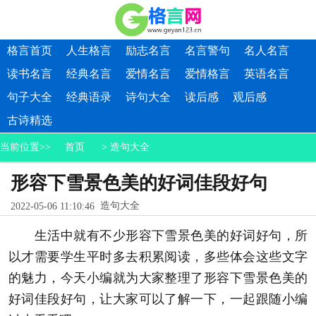
格言首页
人生格言
励志名言
名言警句
名人名言
读书名言
经典名言
爱情名言
爱情格言
英语名言
句子大全
经典语录
诗句大全
读后感
观后感
古诗精选
当前位置>>
首页
>
造句大全
形容下雪景色美的好词佳段好句
造句大全
2022-05-06 11:10:46
生活中就有不少形容下雪景色美的好词好句，所
以才需要学生平时多去积累阅读，多些体会这些文字
的魅力，今天小编就为大家整理了形容下雪景色美的
好词佳段好句，让大家可以了解一下，一起跟随小编