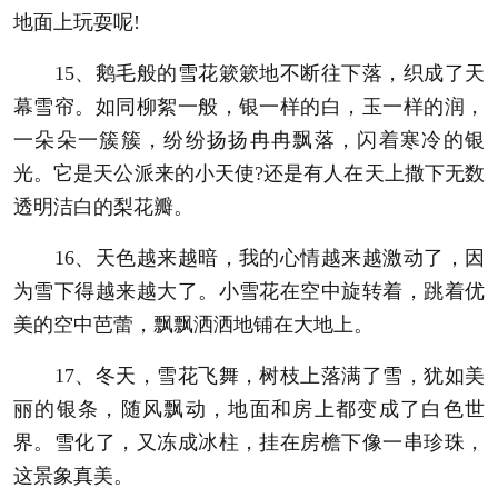
地面上玩耍呢!
15、鹅毛般的雪花簌簌地不断往下落，织成了天
幕雪帘。如同柳絮一般，银一样的白，玉一样的润，
一朵朵一簇簇，纷纷扬扬冉冉飘落，闪着寒冷的银
光。它是天公派来的小天使?还是有人在天上撒下无数
透明洁白的梨花瓣。
16、天色越来越暗，我的心情越来越激动了，因
为雪下得越来越大了。小雪花在空中旋转着，跳着优
美的空中芭蕾，飘飘洒洒地铺在大地上。
17、冬天，雪花飞舞，树枝上落满了雪，犹如美
丽的银条，随风飘动，地面和房上都变成了白色世
界。雪化了，又冻成冰柱，挂在房檐下像一串珍珠，
这景象真美。