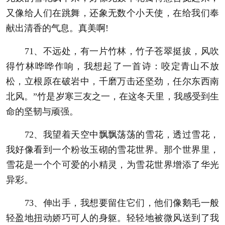
又像给人们在跳舞，还象无数个小天使，在给我们奉
献出清香的气息。真美啊!
71、不远处，有一片竹林，竹子苍翠挺拔，风吹
得竹林哗哗作响，我想起了一首诗：咬定青山不放
松，立根原在破岩中，千磨万击还坚劲，任尔东西南
北风。”竹是岁寒三友之一，在这冬天里，我感受到生
命的坚韧与顽强。
72、我望着天空中飘飘荡荡的雪花，透过雪花，
我好像看到一个粉妆玉砌的雪花世界。那个世界里，
雪花是一个个可爱的小精灵，为雪花世界增添了华光
异彩。
73、伸出手，我想要留住它们，他们像鹅毛一般
轻盈地扭动娇巧可人的身躯。轻轻地被微风送到了我