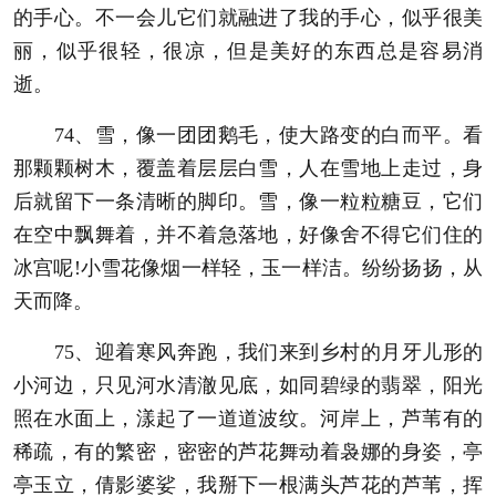
的手心。不一会儿它们就融进了我的手心，似乎很美
丽，似乎很轻，很凉，但是美好的东西总是容易消
逝。
74、雪，像一团团鹅毛，使大路变的白而平。看
那颗颗树木，覆盖着层层白雪，人在雪地上走过，身
后就留下一条清晰的脚印。雪，像一粒粒糖豆，它们
在空中飘舞着，并不着急落地，好像舍不得它们住的
冰宫呢!小雪花像烟一样轻，玉一样洁。纷纷扬扬，从
天而降。
75、迎着寒风奔跑，我们来到乡村的月牙儿形的
小河边，只见河水清澈见底，如同碧绿的翡翠，阳光
照在水面上，漾起了一道道波纹。河岸上，芦苇有的
稀疏，有的繁密，密密的芦花舞动着袅娜的身姿，亭
亭玉立，倩影婆娑，我掰下一根满头芦花的芦苇，挥