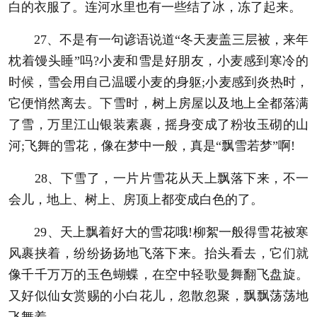
白的衣服了。连河水里也有一些结了冰，冻了起来。
27、不是有一句谚语说道“冬天麦盖三层被，来年
枕着馒头睡”吗?小麦和雪是好朋友，小麦感到寒冷的
时候，雪会用自己温暖小麦的身躯;小麦感到炎热时，
它便悄然离去。下雪时，树上房屋以及地上全都落满
了雪，万里江山银装素裹，摇身变成了粉妆玉砌的山
河;飞舞的雪花，像在梦中一般，真是“飘雪若梦”啊!
28、下雪了，一片片雪花从天上飘落下来，不一
会儿，地上、树上、房顶上都变成白色的了。
29、天上飘着好大的雪花哦!柳絮一般得雪花被寒
风裹挟着，纷纷扬扬地飞落下来。抬头看去，它们就
像千千万万的玉色蝴蝶，在空中轻歌曼舞翻飞盘旋。
又好似仙女赏赐的小白花儿，忽散忽聚，飘飘荡荡地
飞舞着。