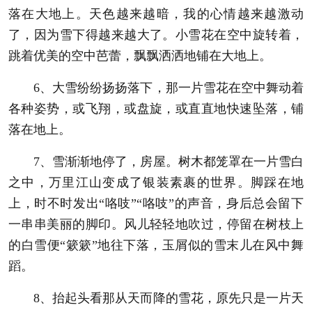
落在大地上。天色越来越暗，我的心情越来越激动
了，因为雪下得越来越大了。小雪花在空中旋转着，
跳着优美的空中芭蕾，飘飘洒洒地铺在大地上。
6、大雪纷纷扬扬落下，那一片雪花在空中舞动着
各种姿势，或飞翔，或盘旋，或直直地快速坠落，铺
落在地上。
7、雪渐渐地停了，房屋。树木都笼罩在一片雪白
之中，万里江山变成了银装素裹的世界。脚踩在地
上，时不时发出“咯吱”“咯吱”的声音，身后总会留下
一串串美丽的脚印。风儿轻轻地吹过，停留在树枝上
的白雪便“簌簌”地往下落，玉屑似的雪末儿在风中舞
蹈。
8、抬起头看那从天而降的雪花，原先只是一片天