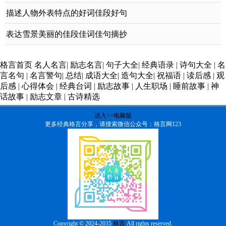
描述人物外表特点的好词佳段好句
表达雪景美丽的佳段佳词佳句摘抄
格言首页
名人名言
|
励志名言
|
句子大全
|
经典语录
|
诗句大全
|
名
言名句
|
名言警句
|
总结
|
成语大全
|
造句大全
|
祝福语
|
读后感
|
观
后感
|
心得体会
|
经典台词
|
励志故事
|
人生职场
|
睡前故事
|
神
话故事
|
励志文章
|
古诗精选
进入>>电脑版
更多经典格言分享，请搜索微信公众号：格言网123
Copyright © 2024-2035
格言
All rights reserved.