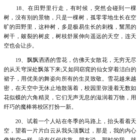
18、在田野里行走，有时候，突然会碰到一棵
树，没有别的景物，只是一棵树，孤零零地生长在空
旷的田野里，这种树，多是极易生长的刺槐，黧黑的
树干，皴裂的树皮，树枝舒展伸向遥远的天空，连天
空也会让步。
19、飘飘洒洒的雪花，仿佛天女散花，无穷无尽
的从天穹深处飘落下来;又如同窈窕的仙女穿着洁白的
裙子，用优美的舞姿向所有的生灵致敬。雪花越来越
密，在天空中无休止地散落着，校园里弥漫着无数如
花似蝶的六角精灵，它们无声无息的滋润着万物，用
纤巧的魔棒将校区打扮一新。
20、试着一个人站在冬季的马路上，抬头看着天
空，望着一片片白云从我头顶飘过，那是，我的内心
像掏空一样，没有任何依靠，朋友说，那时的我，就