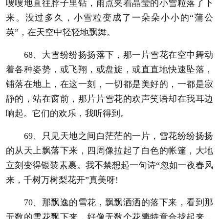
嗖嗖地直往脖子里钻，雨点夹着晶莹的小雪粒落了下
来。没过多久，小雪粒变成了一朵朵小小的“蒲公
英”，在天空中轻轻地飘舞。
68、大雪纷纷扬扬落下，那一片雪花在空中舞动
着各种姿势，或飞翔，或盘旋，或直直地快速坠落，
铺落在地上，在这一刻，一切都是美好的，一都是寂
静的，站在窗前，那片片雪花的欢声笑语却在我耳边
响起。它们的欢乐，我听得到。
69、只见天地之间白茫茫的一片，雪花纷纷扬扬
的从天上飘落下来，四周像拉起了白色的帐篷，大地
立刻变得银装素裹。我不禁想起一句诗“忽如一夜春风
来，千树万树梨花开”真美呀!
70、那飘逸的雪花，飘飘洒洒的落下来，看到那
无数的雪花飘下来，好像无数个花瓣特意合拢起来，