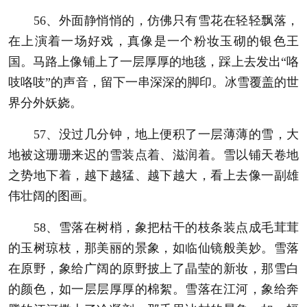
56、外面静悄悄的，仿佛只有雪花在轻轻飘落，
在上演着一场好戏，真像是一个粉妆玉砌的银色王
国。马路上像铺上了一层厚厚的地毯，踩上去发出“咯
吱咯吱”的声音，留下一串深深的脚印。冰雪覆盖的世
界分外妖娆。
57、没过几分钟，地上便积了一层薄薄的雪，大
地被这珊珊来迟的雪装点着、滋润着。雪以铺天卷地
之势地下着，越下越猛、越下越大，看上去像一副雄
伟壮阔的图画。
58、雪落在树梢，象把枯干的枝条装点成毛茸茸
的玉树琼枝，那美丽的景象，如临仙镜般美妙。雪落
在原野，象给广阔的原野披上了晶莹的新妆，那雪白
的颜色，如一层层厚厚的棉絮。雪落在江河，象给奔