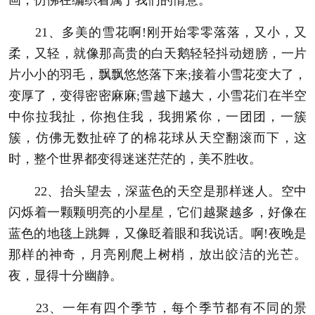
21、多美的雪花啊!刚开始零零落落，又小，又
柔，又轻，就像那高贵的白天鹅轻轻抖动翅膀，一片
片小小的羽毛，飘飘悠悠落下来;接着小雪花变大了，
变厚了，变得密密麻麻;雪越下越大，小雪花们在半空
中你拉我扯，你抱住我，我拥紧你，一团团，一簇
簇，仿佛无数扯碎了的棉花球从天空翻滚而下，这
时，整个世界都变得迷迷茫茫的，美不胜收。
22、抬头望去，深蓝色的天空是那样迷人。空中
闪烁着一颗颗明亮的小星星，它们越聚越多，好像在
蓝色的地毯上跳舞，又像眨着眼和我说话。啊!夜晚是
那样的神奇，月亮刚爬上树梢，放出皎洁的光芒。
夜，显得十分幽静。
23、一年有四个季节，每个季节都有不同的景