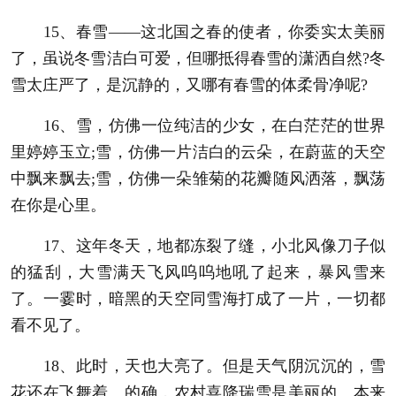
15、春雪——这北国之春的使者，你委实太美丽
了，虽说冬雪洁白可爱，但哪抵得春雪的潇洒自然?冬
雪太庄严了，是沉静的，又哪有春雪的体柔骨净呢?
16、雪，仿佛一位纯洁的少女，在白茫茫的世界
里婷婷玉立;雪，仿佛一片洁白的云朵，在蔚蓝的天空
中飘来飘去;雪，仿佛一朵雏菊的花瓣随风洒落，飘荡
在你是心里。
17、这年冬天，地都冻裂了缝，小北风像刀子似
的猛刮，大雪满天飞风呜呜地吼了起来，暴风雪来
了。一霎时，暗黑的天空同雪海打成了一片，一切都
看不见了。
18、此时，天也大亮了。但是天气阴沉沉的，雪
花还在飞舞着。的确，农村喜降瑞雪是美丽的。本来