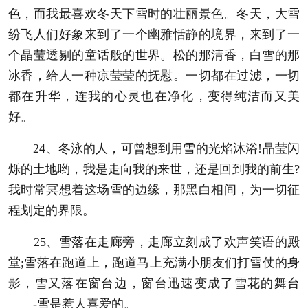
色，而我最喜欢冬天下雪时的壮丽景色。冬天，大雪
纷飞人们好象来到了一个幽雅恬静的境界，来到了一
个晶莹透剔的童话般的世界。松的那清香，白雪的那
冰香，给人一种凉莹莹的抚慰。一切都在过滤，一切
都在升华，连我的心灵也在净化，变得纯洁而又美
好。
24、冬泳的人，可曾想到用雪的光焰沐浴!晶莹闪
烁的土地哟，我是走向我的来世，还是回到我的前生?
我时常冥想着这场雪的边缘，那黑白相间，为一切征
程划定的界限。
25、雪落在走廊旁，走廊立刻成了欢声笑语的殿
堂;雪落在跑道上，跑道马上充满小朋友们打雪仗的身
影，雪又落在窗台边，窗台迅速变成了雪花的舞台
——-雪是惹人喜爱的。