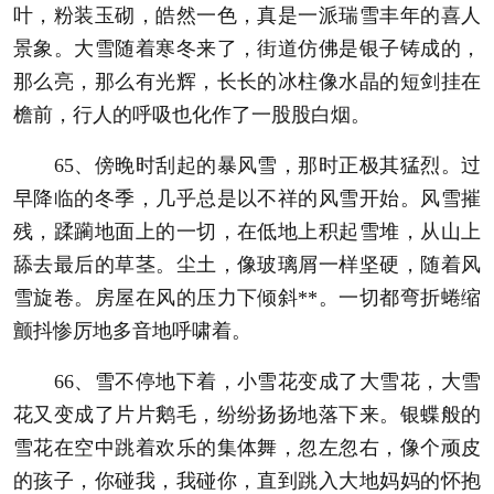
叶，粉装玉砌，皓然一色，真是一派瑞雪丰年的喜人
景象。大雪随着寒冬来了，街道仿佛是银子铸成的，
那么亮，那么有光辉，长长的冰柱像水晶的短剑挂在
檐前，行人的呼吸也化作了一股股白烟。
65、傍晚时刮起的暴风雪，那时正极其猛烈。过
早降临的冬季，几乎总是以不祥的风雪开始。风雪摧
残，蹂躏地面上的一切，在低地上积起雪堆，从山上
舔去最后的草茎。尘土，像玻璃屑一样坚硬，随着风
雪旋卷。房屋在风的压力下倾斜**。一切都弯折蜷缩
颤抖惨厉地多音地呼啸着。
66、雪不停地下着，小雪花变成了大雪花，大雪
花又变成了片片鹅毛，纷纷扬扬地落下来。银蝶般的
雪花在空中跳着欢乐的集体舞，忽左忽右，像个顽皮
的孩子，你碰我，我碰你，直到跳入大地妈妈的怀抱