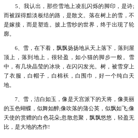
5、我认出，那些雪地上凌乱闪烁的脚印，是诗;
而被踩得黯淡板结的路，是散文。落在树上的雪，不
是嫁接，而是塑造。披上雪纱的世界，终于出现了轮
廓。
6、雪，在下着，飘飘扬扬地从天上落下，落到屋
顶上，落到地上，很轻盈，如小猫的脚步一般。雪
中，有几块晶莹的冰块，在闪闪发光。树，被雪穿上
了衣服，白帽子，白棉袄，白围巾，好一个纯白天
地。
7、雪，洁白如玉，像是天宫派下的天将，像美丽
的玉色蝴蝶，似舞如醉;像吹落的蒲公英，似飘如飞;像
天使的赏赠的白色花朵;忽散忽聚，飘飘悠悠，轻盈无
比，是大地的杰作!