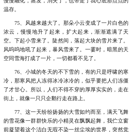
慢慢融化，蒸发，消失了，也带走了我心底那点点的
温存。
75、风越来越大了。那朵小云变成了一片白色的
浓云，慢慢地升了起来，扩大起来，渐渐遮满了天
空。下起小雪来了。陡然间，落起大块的雪片来了。
风呜呜地吼了起来，暴风雪来了。一霎时，暗黑的天
空同雪海打成了一片，一切都看不见了。
76、小城的冬天的不下雪的，有的只是呼啸的寒
冷，那寒风把人冻得冰冷冰冷的，似乎要把人们冻僵
了才甘心。所以，人们不得不穿的厚厚实实的，走在
街上，就像一只只企鹅行走在路上。
77、这一天纷纷扬扬的大雪如约而至，满天飞舞
的雪花像一群群快乐的小精灵在飘飘起舞，我伫立窗
前凝望着这个洁白无瑕不染一丝尘埃的世界，突然觉