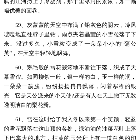
腾的江河撒上了冷凝剂，那千里冰封的景象，如一幅
幅优美的画卷。
59、灰蒙蒙的天空中布满了铅灰色的阴云，冷风
嗖嗖地直往脖子里钻，雨点夹着晶莹的小雪粒落了下
来。没过多久，小雪粒变成了一朵朵小小的“蒲公
英”，在天空中轻轻地飘舞。
60、鹅毛般的雪花簌簌地不断往下落，织成了天
幕雪帘。如同柳絮一般，银一样的白，玉一样的润，
一朵朵一簇簇，纷纷扬扬冉冉飘落，闪着寒冷的银
光。它是天公派来的小天使?还是有人在天上撒下无数
透明洁白的梨花瓣。
61、雪在这时给了我入冬以来第一个笑颜，轻盈
的雪花飘落在这山顶的各处，绿油油的油菜花叶上落
下巴掌大的地方，枯黄的玉米秆上有一道白色的印