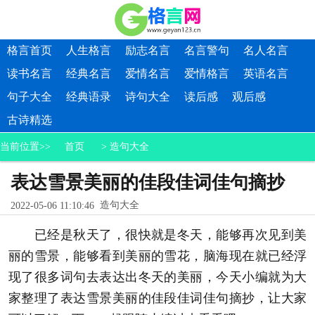
格言首页
人生格言
励志名言
名言警句
名人名言
读书名言
经典名言
爱情名言
爱情格言
英语名言
句子大全
经典语录
诗句大全
读后感
观后感
古诗精选
当前位置>>
首页
>
造句大全
表达雪景美丽的佳段佳词佳句摘抄
造句大全
2022-05-06 11:10:46
已经是秋天了，很快就是冬天，能够再次见到美
丽的雪景，能够看到美丽的雪花，脑海现在就已经浮
现了很多词句去表达出冬天的美丽，今天小编就为大
家整理了表达雪景美丽的佳段佳词佳句摘抄，让大家