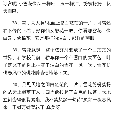
冰宫呢!小雪花像烟一样轻，玉一样洁。纷纷扬扬，从
天而降。
38、雪，真大啊!地面上是白茫茫的一片，可雪还
在不停的下着，好像仙女散花一般。你看那雪花，像
白云，像棉花。它是那样的洁白，那样的耀眼。
39、雪花飘飘，整个绥芬河变成了一个白茫茫的
世界。在学校门前，轿车像一个个雪白的大面包，叶
子落光了的树上挂满了洁白的雪花，风一吹，雪花仿
佛春风中的桃花瓣愤愤地落下来。
40、只见天地之间白茫茫的一片，雪花纷纷扬扬
的从天上飘落下来，四周像拉起了白色的帐篷，大地
立刻变得银装素裹。我不禁想起一句诗“忽如一夜春风
来，千树万树梨花开”真美呀!