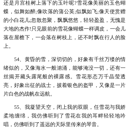
还是月宫桂树上落下的玉叶呢?雪花像美丽的玉色蝴
蝶，似舞如醉;像吹落的蒲公英;似飘如飞;像天使赏赠
的小白花儿;忽散忽聚，飘飘悠悠，轻轻盈盈，无愧是
大地的杰作!只见眼前的雪花像蝴蝶一样调皮，一会儿
落在屋檐下，一会落在树枝上，还不时飘在行人的脸
上。
54、黄昏的雪，深切切的，好象有千丝万缕的情
绪似的，又像海水一般汹涌，能够淹没一切，还有一
丝揭开藏头露尾般的裸露感。雪花形态万千晶莹透
亮，好象出征的战士，披着银色的盔甲，又像是一片
片白色的战帆在远航。
55、我凝望天空，闭上我的双眼，任雪花与我娇
柔地缠绵，我仿佛听到了雪花在我的耳畔轻轻地吟
唱，仿佛听到了遥远的天际里传来的琴音。