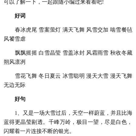
可以了解一下，一起跟随小编过来看看吧!
好词
春冰虎尾 雪案萤灯 满天飞舞 风雪交加 啮雪餐毡
风饕雪虐
飘飘摇摇 白雪晶莹 雪盖冰封 风霜雨雪 秋收冬藏
朔风凛冽
雪花飞舞 冬日夏云 冰雪聪明 漫天大雪 漫天飞舞
无边无际
好句
1、又是一场大雪过后，天空一样蔚蓝，并且比海
蓝得更晶莹剔透。千峰万岭，极目一望，尽是白色，
闪耀着一片连接不断的银光。