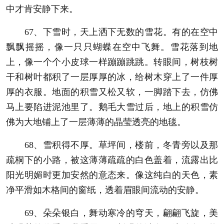
中才肯安静下来。
67、下雪时，天上洒下无数的雪花。有的在空中
飘飘摇摇，像一只只蝴蝶在空中飞舞。雪花落到地
上，像一个个小皮球一样蹦蹦跳跳。转眼间，树枝树
干和树叶都积了一层厚厚的冰，给树木穿上了一件厚
厚的衣服。地面的积雪又松又软，一脚踏下去，仿佛
马上要陷进泥池里了。鹅毛大雪过后，地上的积雪仿
佛为大地铺上了一层薄薄的晶莹透亮的地毯。
68、雪积得不厚。草坪间，楼前，冬青旁以及那
疏桐下的小路，被这薄薄疏疏的白色盖着，流露出比
阳光明媚时更加安然的意态来。像这纯白的天色，素
净平滑如木格间的窗纸，透着眉眼间流动的安静。
69、朵朵银白，舞动寒冷的穹天，翩翩飞旋，美