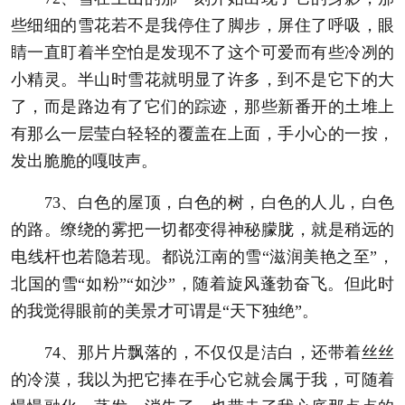
些细细的雪花若不是我停住了脚步，屏住了呼吸，眼
睛一直盯着半空怕是发现不了这个可爱而有些冷冽的
小精灵。半山时雪花就明显了许多，到不是它下的大
了，而是路边有了它们的踪迹，那些新番开的土堆上
有那么一层莹白轻轻的覆盖在上面，手小心的一按，
发出脆脆的嘎吱声。
73、白色的屋顶，白色的树，白色的人儿，白色
的路。缭绕的雾把一切都变得神秘朦胧，就是稍远的
电线杆也若隐若现。都说江南的雪“滋润美艳之至”，
北国的雪“如粉”“如沙”，随着旋风蓬勃奋飞。但此时
的我觉得眼前的美景才可谓是“天下独绝”。
74、那片片飘落的，不仅仅是洁白，还带着丝丝
的冷漠，我以为把它捧在手心它就会属于我，可随着