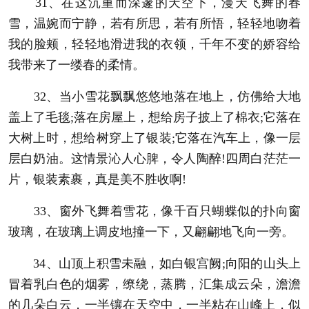
31、在这沉重而深邃的天空下，漫天飞舞的春
雪，温婉而宁静，若有所思，若有所悟，轻轻地吻着
我的脸颊，轻轻地滑进我的衣领，千年不变的娇容给
我带来了一缕春的柔情。
32、当小雪花飘飘悠悠地落在地上，仿佛给大地
盖上了毛毯;落在房屋上，想给房子披上了棉衣;它落在
大树上时，想给树穿上了银装;它落在汽车上，像一层
层白奶油。这情景沁人心脾，令人陶醉!四周白茫茫一
片，银装素裹，真是美不胜收啊!
33、窗外飞舞着雪花，像千百只蝴蝶似的扑向窗
玻璃，在玻璃上调皮地撞一下，又翩翩地飞向一旁。
34、山顶上积雪未融，如白银宫阙;向阳的山头上
冒着乳白色的烟雾，缭绕，蒸腾，汇集成云朵，澹澹
的几朵白云，一半镶在天空中，一半粘在山峰上，似