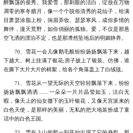
醉飘荡的俊秀。我爱雪，那刺眼的洁白，绽放在万物
凋零的寒冬腊月，像一个个脱俗清秀的花仙子，给满
目萧瑟涂脂上粉，捥眉弄妆。瑟瑟寒风，成你多情的
舞伴，漫天荒野，如你俏丽的孤独。爱，不仅是那悬
空飞洒的漂泊不定，也是那潸然坠地后的明媚静养。
70、雪花一会儿像鹅毛般纷纷扬扬飘落下来，越
下越大。树上挂满了银花;房子披上了银装。仿佛，谁
在撕下大片大片的棉絮，给各个角落盖上了白绒毯。
71、雪花从一望无际的天空轻轻飘落下来，纷纷
扬扬飘飘洒洒……一朵朵一片片晶莹如玉，洁白无
暇，像天上的仙女撒下的玉叶银花，又像天宫派来的
白色天使，是那样的美丽，无私的把大地装扮成了童
话中的白色王国。
72、雪在上山的那一刻开始出现了它的身影，那