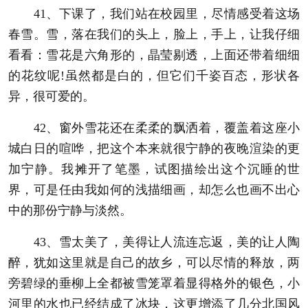
41、下课了，我们站在校园里，尽情感受着这场
春雪。雪，落在我们的头上，脸上，手上，让我仔细
看看：雪花是六角形的，晶莹剔透，上面还带着细细
的花纹呢!虽然都是白的，但它们千姿百态，形状各
异，很可爱的。
42、窗外雪花还在柔柔的飘洒着，覆盖着这座小
城白日的喧哗，把这个本来就很宁静的夜晚渲染的更
加宁静。我摊开了笔墨，试图描绘出这个沉睡的世
界，可是任由我如何的浅描细画，却怎么也画不出心
中的那份宁静与淡然。
43、雪太美了，美得让人流连忘返，美的让人陶
醉，犹如这里就是自己的故乡，可以尽情的释放，两
旁碧绿的垂柳上全都被雪笼罩着显得格外的银色，小
河里的水也已经结成了冰块，这更增添了几分北国风