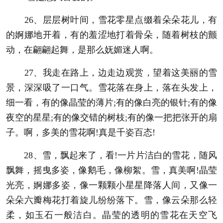
26、层层树叶间，雪花零星点缀着朵朵花儿，有
的婀娜地开着，有的羞涩地打着骨朵，随着树枝的颤
动，在翩翩起舞，是那么妩媚迷人啊。
27、我走在路上，边走边观赏，望着这美丽的雪
景，深深吸了一口气。雪花落在身上，落在头发上，
细一看，有的像晶莹的薄片;有的像白亮的银针;有的像
夜空的星星;有的像交错的树枝;有的像一把把张开的扇
子。啊，多美的雪花啊!真是千姿百态!
28、雪，飘起来了，看!一片片洁白的雪花，随风
飘舞，摇曳多姿，像鹅毛，像柳絮。雪，真美啊!晶莹
光亮，婀娜多姿，像一颗颗小星星降落人间，又像一
朵朵六瓣梅花打着旋儿纷纷落下。雪，像云朵那么轻
柔，如玉石一般洁白。晶莹的透明的雪花在天空飞