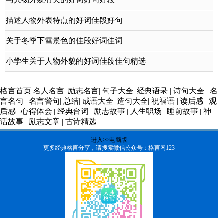
描述人物外表特点的好词佳段好句
关于冬季下雪景色的佳段好词佳词
小学生关于人物外貌的好词佳段佳句精选
格言首页
名人名言
|
励志名言
|
句子大全
|
经典语录
|
诗句大全
|
名
言名句
|
名言警句
|
总结
|
成语大全
|
造句大全
|
祝福语
|
读后感
|
观
后感
|
心得体会
|
经典台词
|
励志故事
|
人生职场
|
睡前故事
|
神
话故事
|
励志文章
|
古诗精选
进入>>电脑版
更多经典格言分享，请搜索微信公众号：格言网123