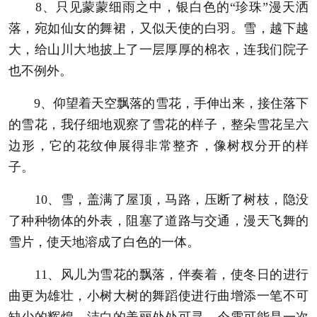
8、只见蒙蒙细雨之中，银白色的“珍珠”漫天洒
落，宛如仙女的舞裙，又似天使的白羽。雪，越下越
大，给山川大地披上了一层厚厚的棉衣，连我们院子
也不例外。
9、仰望着天空飘落的雪花，手伸出来，接住落下
的雪花，我仔细地观察了雪花的样子，整朵雪花呈六
边形，它的花纹伸展得非常整齐，像树杈分开的样
子。
10、雪，盖满了屋顶，马路，压断了树枝，隐没
了种种物体的外表，阻塞了道路与交通，漫天飞舞的
雪片，使天地溶成了白色的一体。
11、风儿为雪花的飘落，伴奏着，使冬日的进行
曲更为雄壮，小树大树的舞蹈使进行曲增添一笔不可
缺少的辉煌。洁白的美丽处处可寻，今雪可能是一次