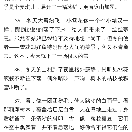
乎是个安琪儿，展开了一幅冰绡，更替这山加冕。
35、冬天大雪纷飞，小雪花像一个个小精灵一
样，蹦蹦跳跳的落了下来，给人们带来了一丝丝寒
意。虽然春姑娘已经迫不及待地想上岗了，但冬的使
者——雪花却好象特别留恋人间的美景，久久不肯离
去。这不，今天就下了一场很大的雪。
36、冬天的山村到了夜里格外寂静，只听见雪花
簌簌不断往下落，偶尔咯吱一声响，树木的枯枝被积
雪压断了。
37、雪，像一团团鹅毛，使大路变的白而平。看
那颗颗树木，覆盖着层层白雪，人在雪地上走过，身
后就留下一条清晰的脚印。雪，像一粒粒糖豆，它们
在空中飘舞着，并不着急落地，好像舍不得它们住的