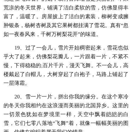
荒凉的冬天世界，铺满了洁白柔软的雪，仿佛显得丰
富了，温暖了。房屋披上了洁白的素装，柳树变成臃
肿银条，杨树杏树及其它果树都挂满了雪花。真有“忽
如一夜春风来，千树万树梨花开”的味道。
19、过了一会儿，雪片开始稠密起来，雪花也似
乎大了起来，仿佛梨花瓣儿，一片跟着一片，不紧不
慢，下得稳稳的;百片千片，漫天飞舞。不一会儿，高
楼戴起了白帽儿，大树穿起了白袍子，马路上铺起了
一层薄霜。
20、雪一片一片，拼出你我的缘分。在这个寒冷
的冬天你我相约在这浪漫而美丽的北国异乡。这里的
一切景色犹如在梦境里一样，天空中飘着皑皑的白
雪，它们七零八落地“飞舞”着，就像一幅幅美丽的图
画，仿佛在编织着属于我们的情意。