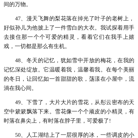
间的万物。
47、漫天飞舞的梨花落在掉光了叶子的老树上，
好似孙儿为他披上了一件雪白的大衣。我试探着用手
去接住那一个个可爱的精灵，看着它们在我手上嬉
戏，一切都是那么有生机。
48、冬天的记忆，犹如雪中开放的梅花，在我的
记忆深处绽放。它温暖着我，温馨着我。在每个美丽
的冬日，让回忆如一首甜甜的歌，荡漾在小屋中，流
淌在我心间。
49、下雪了，大片大片的雪花，从彤云密布的天
空中簌簌飘落下来。雪花像一个个顽皮的小精灵，有
时落在鼻尖上，有时落在脖子里，可爱极了!
50、人工湖结上了一层很厚的冰，一些调皮的小