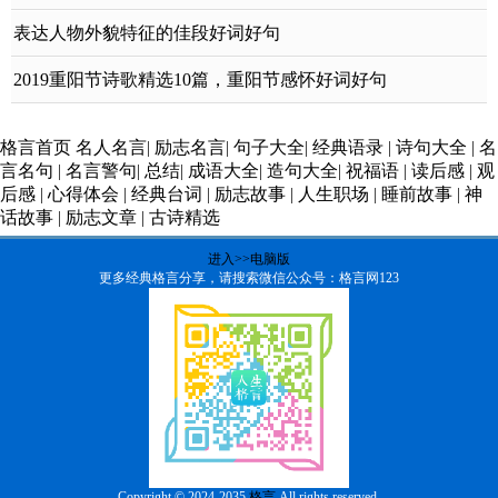
表达人物外貌特征的佳段好词好句
2019重阳节诗歌精选10篇，重阳节感怀好词好句
格言首页
名人名言
|
励志名言
|
句子大全
|
经典语录
|
诗句大全
|
名
言名句
|
名言警句
|
总结
|
成语大全
|
造句大全
|
祝福语
|
读后感
|
观
后感
|
心得体会
|
经典台词
|
励志故事
|
人生职场
|
睡前故事
|
神
话故事
|
励志文章
|
古诗精选
进入>>电脑版
更多经典格言分享，请搜索微信公众号：格言网123
Copyright © 2024-2035
格言
All rights reserved.